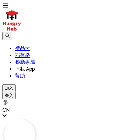
禮品卡
部落格
餐廳專屬
下載 App
幫助
加入
登入
CN