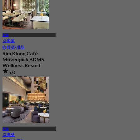
奇隆
國際菜
咖啡廳/甜品
Rim Klong Café
Mövenpick BDMS
Wellness Resort
5.0
150 已預訂
起
฿ 600
奇隆
國際菜