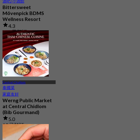
酒吧/小酒館
Bittersweet
Mövenpick BDMS
Wellness Resort
4.3
385 已預訂
起
฿ 600
Central Chidlom
泰國菜
家庭友好
Werng Public Market
at Central Chidlom
(Bib Gourmand)
5.0
19 已預訂
起
฿ 283.33