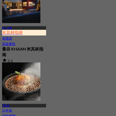
BTS 奇隆
米其林指南
泰國菜
高級餐飲
曼谷 KHAAN 米其林指
南
3.3
658 已預訂
起
฿ 4,532
普隆集
日本菜
廚師發辦