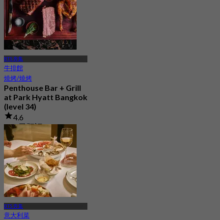
BTS 奔集
牛排館
燒烤/燒烤
Penthouse Bar + Grill
at Park Hyatt Bangkok
(level 34)
4.6
221 已預訂
起
฿ 1,995
BTS 奔集
意大利菜