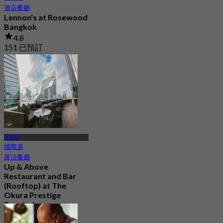
酒店餐廳
Lennon's at Rosewood
Bangkok
4.8
151 已預訂
起
฿ 1,195
普隆集
國際菜
屋頂餐廳
Up & Above
Restaurant and Bar
(Rooftop) at The
Okura Prestige
Bangkok
4.5