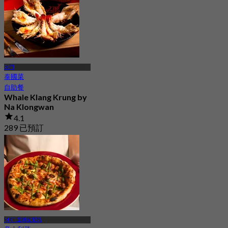
起
฿ 2,900
水門
泰國菜
自助餐
Whale Klang Krung by
Na Klongwan
4.1
289 已預訂
起
฿ 1,413
MRT 盧姆皮尼站