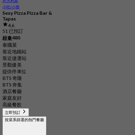
意大利菜
小吃/小盤
Sexy Pizza Pizza Bar &
Tapas
4.6
51 已預訂
起
฿ 480
標籤
泰國菜
靠近地鐵站
靠近捷運站
景觀優美
提供停車位
BTS 奇隆
BTS 奔集
酒店餐廳
家庭友好
高級餐飲
立即預訂
按菜系篩選的熱門餐廳