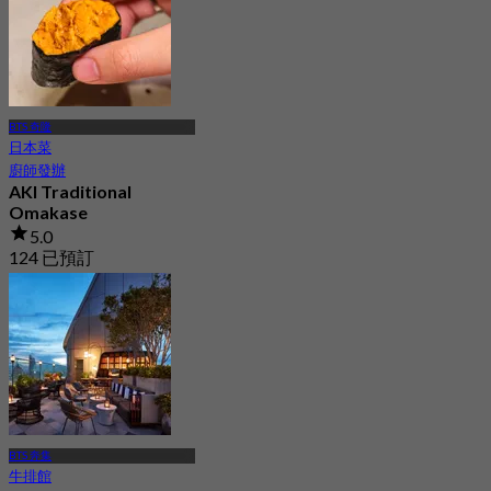
BTS 奇隆
日本菜
廚師發辦
AKI Traditional
Omakase
5.0
124 已預訂
起
฿ 3,884
BTS 奔集
牛排館