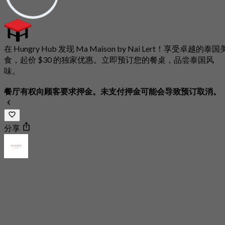
在 Hungry Hub 发现 Ma Maison by Nai Lert！享受卓越的泰国
食，起价 $30 的独家优惠。立即预订您的餐桌，品尝泰国风
味。
餐厅有权向顾客要求押金。未支付押金可能会导致预订取消。
分享