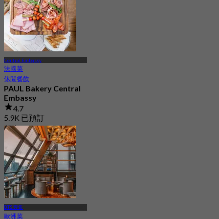
起
฿ 1,412.5
Central Embassy
法國菜
休閒餐飲
PAUL Bakery Central
Embassy
4.7
5.9K 已預訂
起
฿ 425
BTS 奔集
歐洲菜