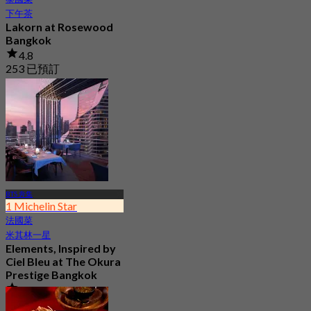
下午茶
Lakorn at Rosewood
Bangkok
4.8
253 已預訂
起
฿ 1,060
BTS 奔集
1 Michelin Star
法國菜
米其林一星
Elements, Inspired by
Ciel Bleu at The Okura
Prestige Bangkok
5.0
237 已預訂