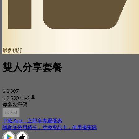
最多預訂
雙人分享套餐
฿ 2,987
฿ 2,590 / 1-2
每套裝淨價
已過期
下載 App，立即享專屬優惠
賺取並使用積分，兌換禮品卡，使用優惠碼