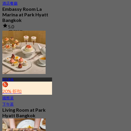
酒店餐廳
Embassy Room La
Marina at Park Hyatt
Bangkok
5.0
92 已預訂
起
฿ 980
BTS 奔集
20% 折扣
國際菜
下午茶
Living Room at Park
Hyatt Bangkok
4.8
177 已預訂