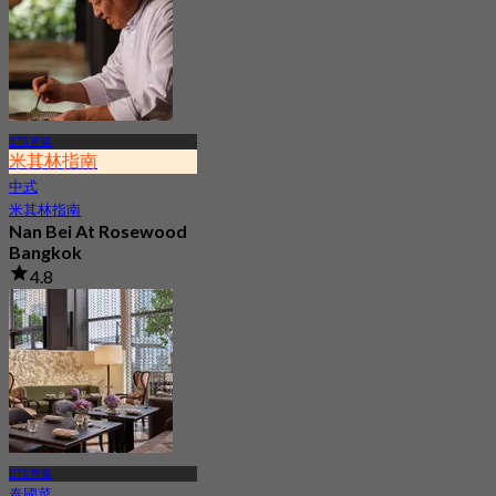
1.1K 已預訂
起
฿ 622.5
BTS 奔集
米其林指南
中式
米其林指南
Nan Bei At Rosewood
Bangkok
4.8
641 已預訂
起
฿ 800
BTS 奔集
泰國菜