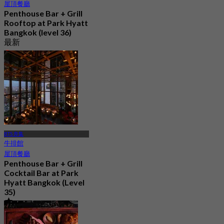
屋頂餐廳
Penthouse Bar + Grill
Rooftop at Park Hyatt
Bangkok (level 36)
最新
4.6
起
฿ 1,200
BTS 奔集
牛排館
屋頂餐廳
Penthouse Bar + Grill
Cocktail Bar at Park
Hyatt Bangkok (Level
35)
4.5
220 已預訂
起
฿ 1,099