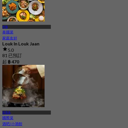
奇隆
泰國菜
家庭友好
Louk In Louk Jaan
5.0
81 已預訂
起
฿ 470
普隆集
國際菜
酒吧/小酒館