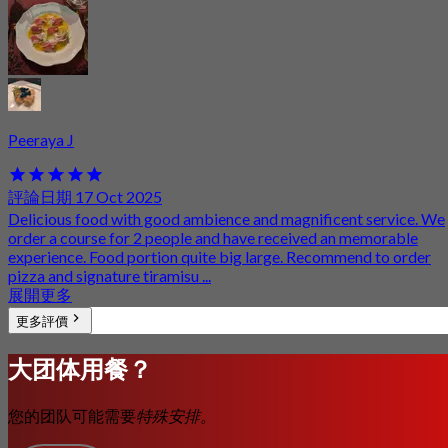
Peeraya J
評論日期 17 Oct 2025
Delicious food with good ambience and magnificent service. We
order a course for 2 people and have received an memorable
experience. Food portion quite big large. Recommend to order
pizza and signature tiramisu ...
展開更多
更多評價
大团体用餐？
您的团队可能需要
特殊安排。