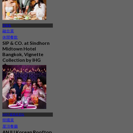
普隆集
融合菜
休閒餐飲
SIP & CO. at Sindhorn
Midtown Hotel
Bangkok, Vignette
Collection by IHG
5.0
29 已預訂
起
฿ 496.66
MRT 盧姆皮尼站
韓國菜
屋頂餐廳
ANJU Korean Rooftop