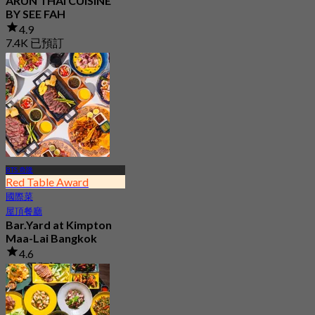
ARUN THAI CUISINE
BY SEE FAH
4.9
7.4K 已預訂
起
฿ 500
BTS 奇隆
Red Table Award
國際菜
屋頂餐廳
Bar.Yard at Kimpton
Maa-Lai Bangkok
4.6
584 已預訂
起
฿ 500