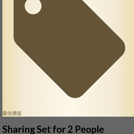
最佳價值
Sharing Set for 2 People