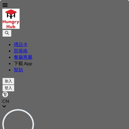
禮品卡
部落格
餐廳專屬
下載 App
幫助
加入
登入
CN