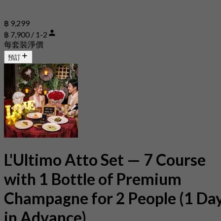
฿ 9,299
฿ 7,900 / 1-2
每套裝淨價
預訂
L'Ultimo Atto Set — 7 Course
with 1 Bottle of Premium
Champagne for 2 People (1 Da
in Advance)