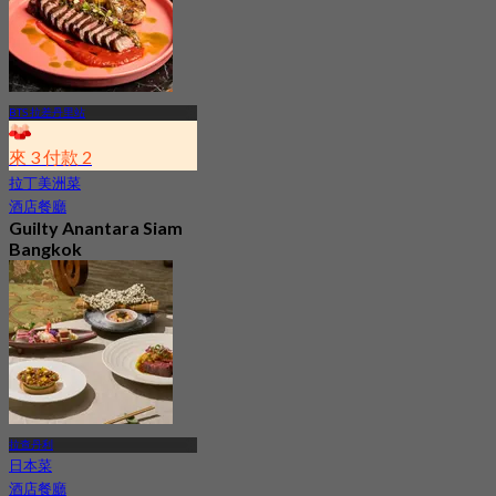
BTS 拉差丹里站
來 3 付款 2
拉丁美洲菜
酒店餐廳
Guilty Anantara Siam
Bangkok
4.8
2.5K 已預訂
起
฿ 650
拉查丹利
日本菜
酒店餐廳