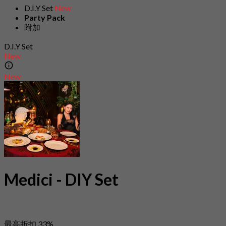
D.I.Y Set
New
Party Pack
附加
D.I.Y Set
New
New
Medici - DIY Set
最高折扣 33%