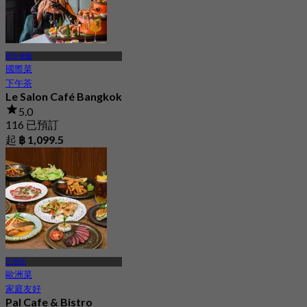
BTS 奇隆
國際菜
下午茶
Le Salon Café Bangkok
5.0
116 已預訂
起
฿ 1,099.5
巴吞旺
歐洲菜
家庭友好
Pal Cafe & Bistro