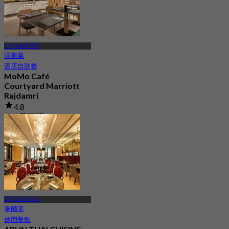
BTS 拉差丹里站
國際菜
酒店自助餐
MoMo Café
Courtyard Marriott
Rajdamri
4.8
258 已預訂
起
฿ 445
BTS 拉差丹里站
泰國菜
休閒餐飲