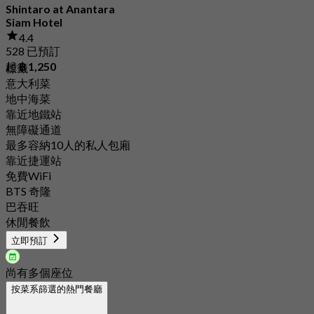
Shintaro at Anantara
Siam Hotel
4.4
528 已預訂
起
฿ 1,250
標籤
意大利菜
地中海菜
靠近地鐵站
無障礙通道
最多容納10人的私人包廂
靠近捷運站
免費WiFi
BTS 奇隆
巴吞旺
休閒餐飲
立即預訂
尚有多個座位
按菜系篩選的熱門餐廳