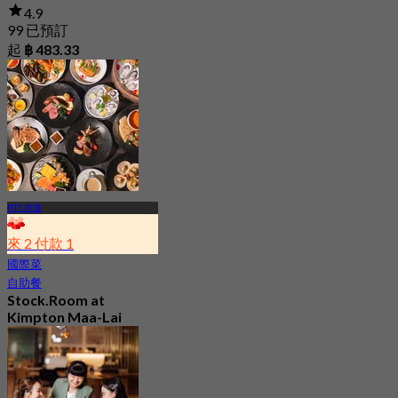
4.9
99 已預訂
起
฿ 483.33
BTS 奇隆
來 2 付款 1
國際菜
自助餐
Stock.Room at
Kimpton Maa-Lai
Bangkok
4.6
25.3K 已預訂
起
฿ 442.5