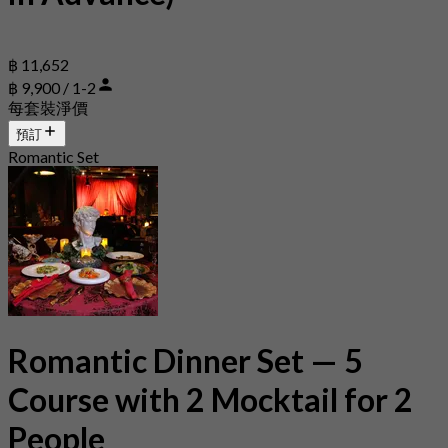
฿ 11,652
฿ 9,900 / 1-2
每套裝淨價
預訂
Romantic Set
Romantic Dinner Set — 5
Course with 2 Mocktail for 2
People