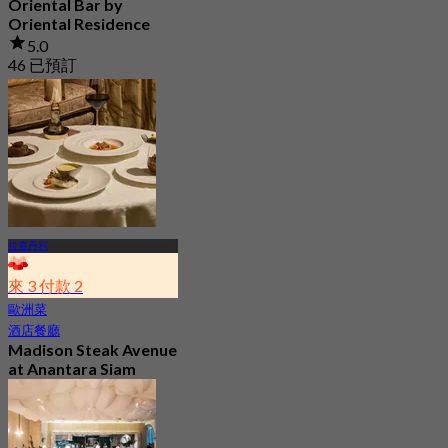
Oriental Bar by
Oriental Residence
5.0
46 已預訂
起
฿ 499.75
拉查丹利
來 3 付款 2
歐洲菜
酒店餐廳
Madison Steak Avenue
at Anantara Siam
Bangkok Hotel
4.9
1.2K 已預訂