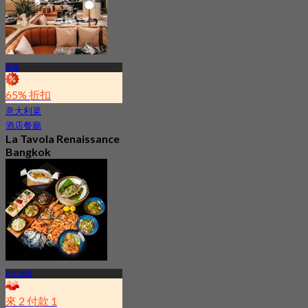
起
฿ 1,406
奇隆
65% 折扣
意大利菜
酒店餐廳
La Tavola Renaissance
Bangkok
4.8
2.2K 已預訂
起
฿ 645
BTS 奇隆
來 2 付款 1