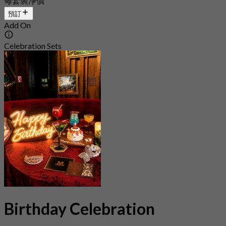
每套裝淨價
預訂
Add On
Celebration Sets
Birthday Celebration