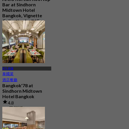
Bar at Sindhorn
Midtown Hotel
Bangkok, Vignette
Collection by IHG
最新
4.6
起
฿ 730
BTS 奇隆
泰國菜
酒店餐廳
Bangkok'78 at
Sindhorn Midtown
Hotel Bangkok
4.8
3K 已預訂
起
฿ 319