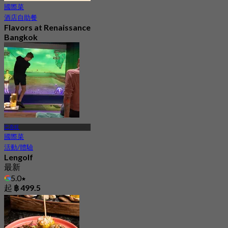
國際菜
酒店自助餐
Flavors at Renaissance
Bangkok
4.5
17.3K 已預訂
起
฿ 545
巴吞旺
國際菜
活動/體驗
Lengolf
最新
5.0
起
฿ 499.5