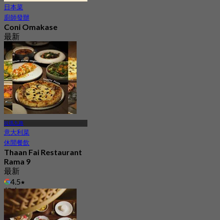
日本菜
廚師發辦
Coni Omakase
最新
5.0
起
฿ 2,732.66
拉瑪九路
意大利菜
休閒餐飲
Thaan Fai Restaurant
Rama 9
最新
4.5
起
฿ 990