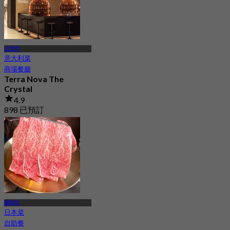
拉普勞
意大利菜
商場餐廳
Terra Nova The
Crystal
4.9
898 已預訂
起
฿ 425
蘭因塔
日本菜
自助餐