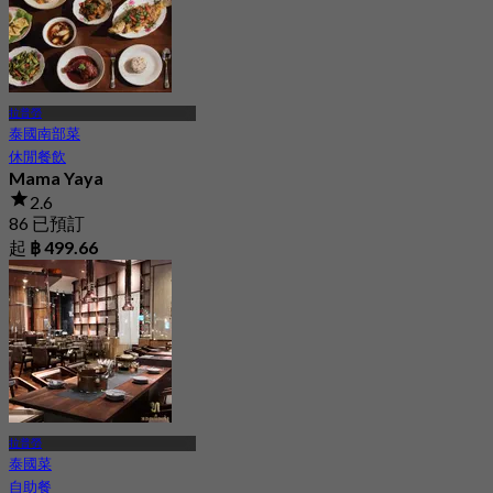
拉普勞
泰國南部菜
休閒餐飲
Mama Yaya
2.6
86 已預訂
起
฿ 499.66
拉普勞
泰國菜
自助餐