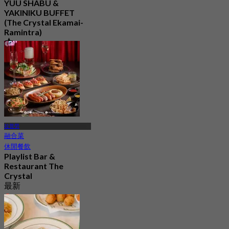
YUU SHABU &
YAKINIKU BUFFET
(The Crystal Ekamai-
Ramintra)
5.0
303 已預訂
起
฿ 550
拉普勞
融合菜
休閒餐飲
Playlist Bar &
Restaurant The
Crystal
最新
4.9
起
฿ 496.66