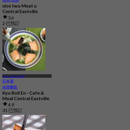
燒烤/燒烤
nice two Meat u
Central Eastville
3.6
2 已預訂
起
฿ 845
Central Eastville
日本菜
休閒餐飲
Kyo Roll En - Cafe &
Meal Central Eastville
4.9
31 已預訂
起
฿ 330