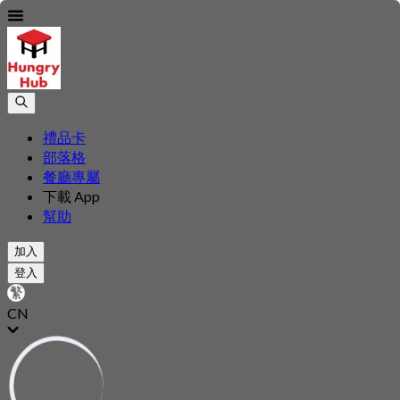
禮品卡
部落格
餐廳專屬
下載 App
幫助
加入
登入
CN