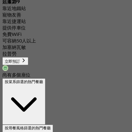
起
฿ 299
法國菜
靠近地鐵站
寵物友善
靠近捷運站
提供停車位
免費WiFi
可容納50人以上
加塞納瓦敏
拉普勞
立即預訂
尚有多個座位
按菜系篩選的熱門餐廳
按用餐風格篩選的熱門餐廳