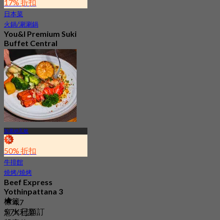
17% 折扣
日本菜
火鍋/涮涮鍋
You&I Premium Suki
Buffet Central
Eastville
4.7
2.5K 已預訂
起
฿ 498
加塞納瓦敏
50% 折扣
牛排館
燒烤/燒烤
Beef Express
Yothinpattana 3
標籤
4.7
5.7K 已預訂
意大利菜