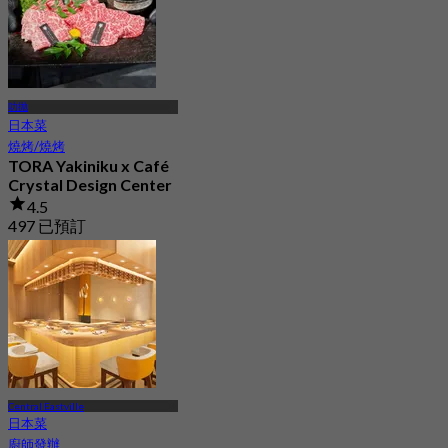
叻抛
日本菜
燒烤/燒烤
TORA Yakiniku x Café
Crystal Design Center
4.5
497 已預訂
起
฿ 941
Central Eastville
日本菜
廚師發辦