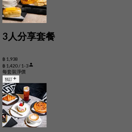
3人分享套餐
฿ 1,938
฿ 1,420 / 1-3
每套裝淨價
預訂