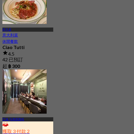
邦卡皮
意大利菜
休閒餐飲
Ciao Tutti
4.5
42 已預訂
起
฿ 300
巴迪·马努探路街
獲取 3 付款 2