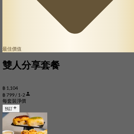
最佳價值
雙人分享套餐
฿ 1,104
฿ 799 / 1-2
每套裝淨價
預訂