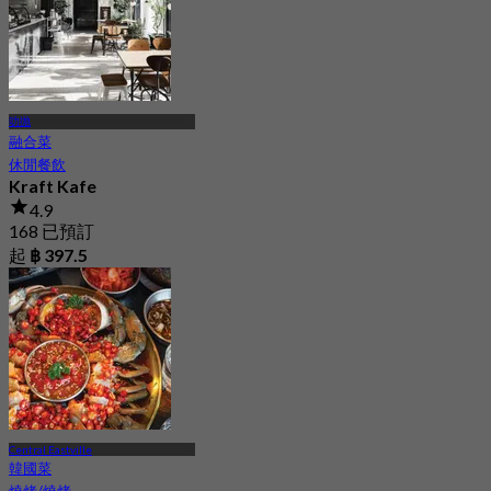
叻抛
融合菜
休閒餐飲
Kraft Kafe
4.9
168 已預訂
起
฿ 397.5
Central Eastville
韓國菜