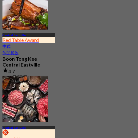
Central Eastville
Red Table Award
中式
休閒餐飲
Boon Tong Kee
Central Eastville
4.7
10K 已預訂
起
฿ 362.5
Central Eastville