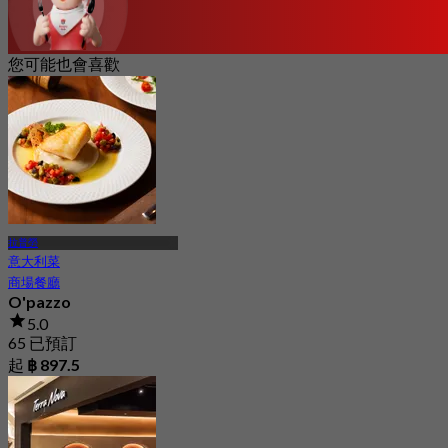
您可能也會喜歡
拉普勞
意大利菜
商場餐廳
O'pazzo
5.0
65 已預訂
起
฿ 897.5