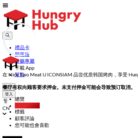
禮品卡
部落格
餐廳專屬
下載 App
在 Nice Two Meat U ICONSIAM 品尝优质韩国烤肉，享
幫助
餐厅有权向顾客要求押金。未支付押金可能会导致预订取消。
加入
登入
總覽
Party Pack
CN
標籤
顧客評論
您可能也會喜歡