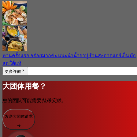
ทานครั้งแรก อร่อยมากค่ะ แนะนำน้ำยาปู ร้านสะอาดแอร์เย็น ผัก
สด ใต้แท้
更多評價
大团体用餐？
您的团队可能需要
特殊安排。
发送大团体请求