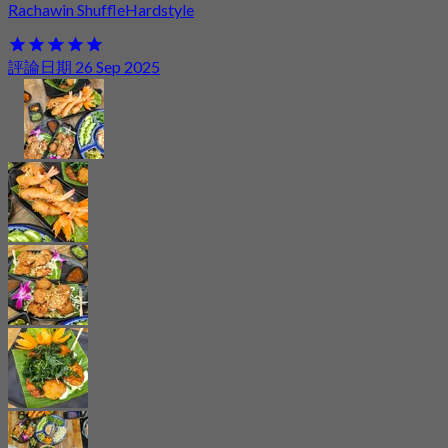
Rachawin ShuffleHardstyle
評論日期 26 Sep 2025