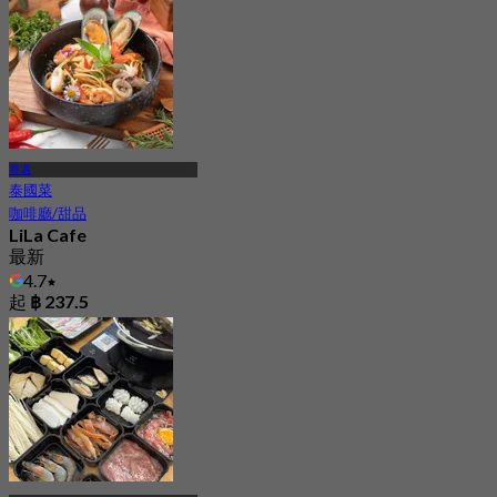
起
฿ 363.33
賽邁
泰國菜
咖啡廳/甜品
LiLa Cafe
最新
4.7
起
฿ 237.5