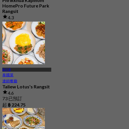
Phrikkhua Kapihom
HomePro Future Park
Rangsit
4.3
38 已預訂
起
฿ 350
龍仔厝
泰國菜
連鎖餐廳
Taliew Lotus's Rangsit
4.6
73 已預訂
起
฿ 224.75