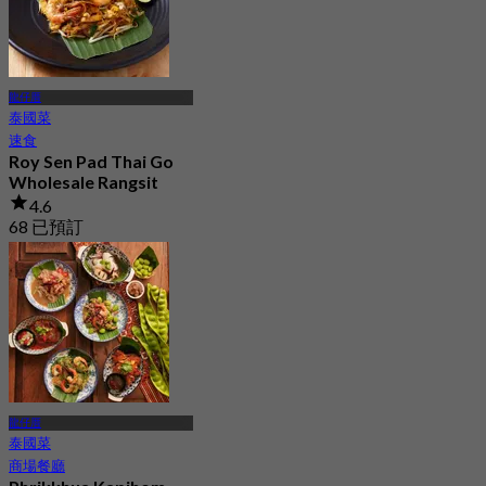
龍仔厝
泰國菜
速食
Roy Sen Pad Thai Go
Wholesale Rangsit
4.6
68 已預訂
起
฿ 160
龍仔厝
泰國菜
商場餐廳