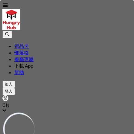
禮品卡
部落格
餐廳專屬
下載 App
幫助
加入
登入
CN