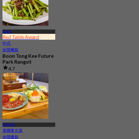
起
฿ 498
龍仔厝
Red Table Award
中式
休閒餐飲
Boon Tong Kee Future
Park Rangsit
4.7
4.2K 已預訂
起
฿ 362.5
巴吞他尼
泰國東北菜
休閒餐飲