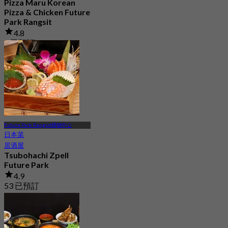
Pizza Maru Korean
Pizza & Chicken Future
Park Rangsit
4.8
4 已預訂
起
฿ 447.5
Future Park Rangsit購物中心
日本菜
居酒屋
Tsubohachi Zpell
Future Park
4.9
53 已預訂
起
฿ 495