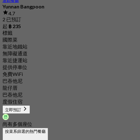
連鎖餐廳
Yunnan Bangpoon
4.7
2 已預訂
起
฿ 235
標籤
國際菜
靠近地鐵站
無障礙通道
靠近捷運站
提供停車位
免費WiFi
巴吞他尼
龍仔厝
巴吞他尼
度假住宿
立即預訂
尚有多個座位
按菜系篩選的熱門餐廳