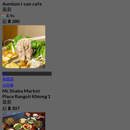
Aumlum i-san cafe
最新
4.9
起
฿ 280
空1
泰國菜
自助餐
Mr.Shabu Market
Place Rangsit Khlong 1
最新
起
฿ 307