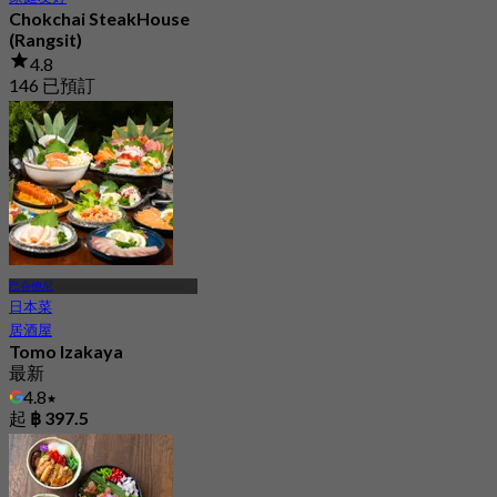
Chokchai SteakHouse
(Rangsit)
4.8
146 已預訂
起
฿ 1,300
巴吞他尼
日本菜
居酒屋
Tomo Izakaya
最新
4.8
起
฿ 397.5