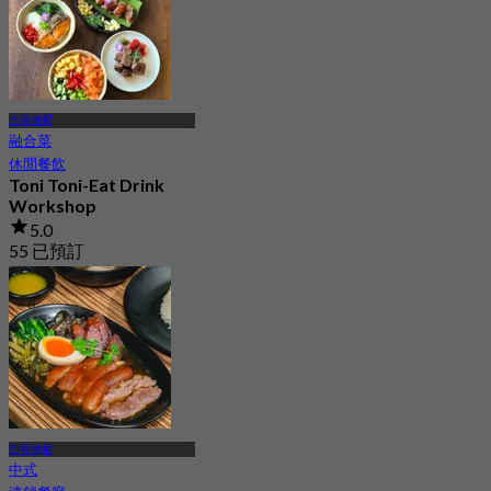
巴吞他尼
融合菜
休閒餐飲
Toni Toni-Eat Drink
Workshop
5.0
55 已預訂
起
฿ 342.5
巴吞他尼
中式