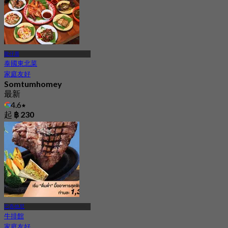
龍仔厝
泰國東北菜
家庭友好
Somtumhomey
最新
4.6
起
฿ 230
巴吞他尼
牛排館
家庭友好