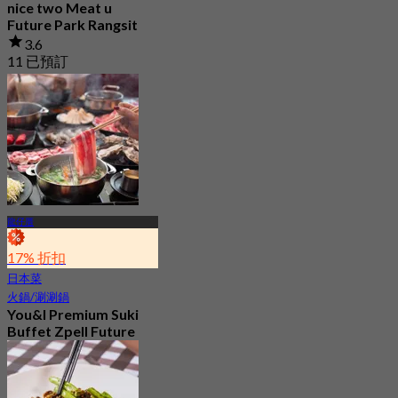
nice two Meat u
Future Park Rangsit
3.6
11 已預訂
起
฿ 845
龍仔厝
17% 折扣
日本菜
火鍋/涮涮鍋
You&I Premium Suki
Buffet Zpell Future
Park Rangsit
4.7
2.1K 已預訂