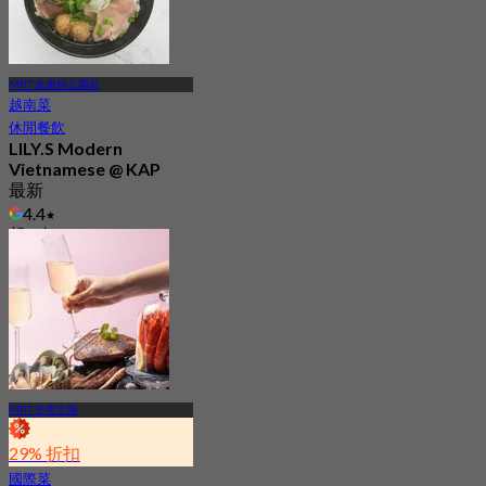
MRT 金雅柏公園站
越南菜
休閒餐飲
LILY.S Modern
Vietnamese @ KAP
最新
4.4
起
S$ 32.25
MRT 史蒂文斯
29% 折扣
國際菜