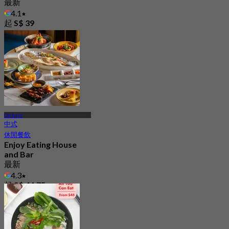
最新
4.1
起
S$ 39
Orchard
中式
休閒餐飲
Enjoy Eating House
and Bar
最新
4.3
起
S$ 44.75