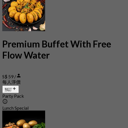
Premium Buffet With Free
Flow Water
S$ 59 /
每人淨價
預訂
Party Pack
Lunch Special