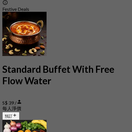
Festive Deals
Standard Buffet With Free
Flow Water
S$ 39 /
每人淨價
預訂