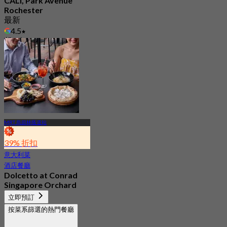
CALI, Park Avenue
Rochester
最新
4.5
起
S$ 49.5
MRT 烏節林蔭道站
39% 折扣
意大利菜
酒店餐廳
Dolcetto at Conrad
Singapore Orchard
4.6
立即預訂
339 已預訂
按菜系篩選的熱門餐廳
起
S$ 29.5