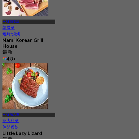
MRT 陳嘉庚
韓國菜
燒烤/燒烤
Nami Korean Grill
House
最新
4.8
起
S$ 60
MRT 第六道
意大利菜
休閒餐飲
Little Lazy Lizard
最新