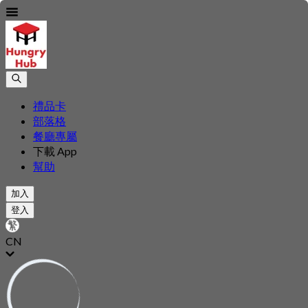
禮品卡
部落格
餐廳專屬
下載 App
幫助
加入
登入
CN