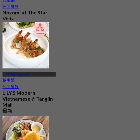
休閒餐飲
Nozomi at The Star
Vista
4.5
1.2K 已預訂
起
S$ 37.5
MRT 烏節林蔭道站
越南菜
休閒餐飲
LILY.S Modern
Vietnamese @ Tanglin
Mall
最新
4.1
起
S$ 33.75