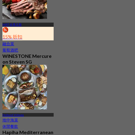
MRT 史蒂文斯
15% 折扣
融合菜
葡萄酒吧
WINESTONE Mercure
on Steven SG
最新
4.2
起
S$ 32
Holland Village
地中海菜
休閒餐飲
Hapiha Mediterranean