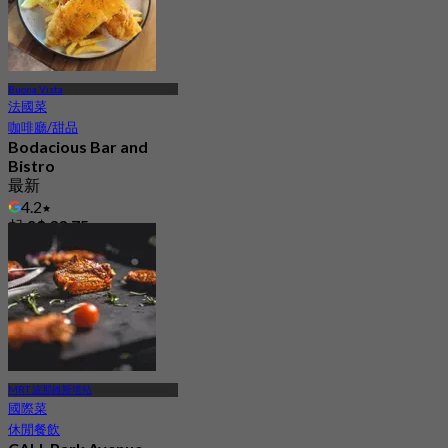
Buona Vista
法國菜
咖啡廳/甜品
Bodacious Bar and
Bistro
最新
4.2
起
S$ 33.75
MRT 波那維斯塔站
國際菜
休閒餐飲