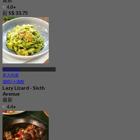
4.8
起
S$ 33.75
MRT 第六道
意大利菜
酒吧/小酒館
Lazy Lizard - Sixth
Avenue
最新
4.4
起
S$ 33.75