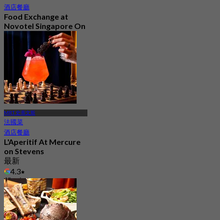
酒店餐廳
Food Exchange at
Novotel Singapore On
Stevens
3.0
207 已預訂
起
S$ 27.5
MRT 史蒂文斯
法國菜
酒店餐廳
L'Aperitif At Mercure
on Stevens
最新
4.3
起
S$ 25