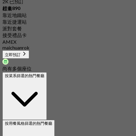
2K 已預訂
起
฿ 890
標籤
靠近地鐵站
靠近捷運站
派對套餐
接受禮品卡
AMEX
maichuanrok
立即預訂
尚有多個座位
按菜系篩選的熱門餐廳
按用餐風格篩選的熱門餐廳