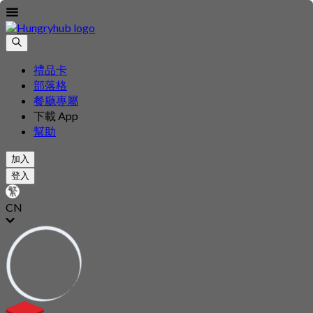
禮品卡
部落格
餐廳專屬
下載 App
幫助
加入
登入
CN