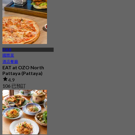
起
฿ 700
芭達雅
國際菜
酒店餐廳
EAT at OZO North
Pattaya (Pattaya)
4.9
106 已預訂
起
฿ 299