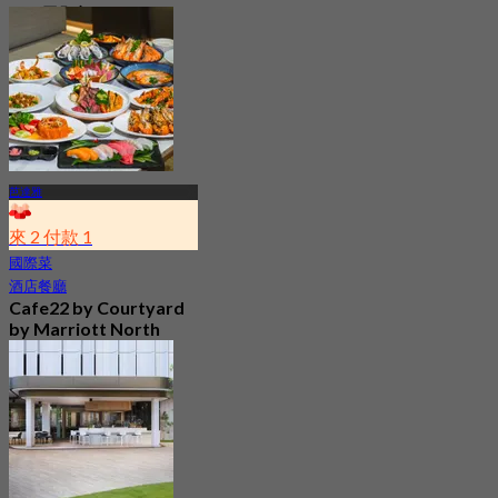
239 已預訂
起
฿ 649.5
芭達雅
來 2 付款 1
國際菜
酒店餐廳
Cafe22 by Courtyard
by Marriott North
Pattaya (Pattaya)
4.8
1.2K 已預訂
起
฿ 350