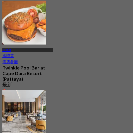
11.7K 已預訂
起
฿ 980
芭達雅
國際菜
酒店餐廳
Twinkle Pool Bar at
Cape Dara Resort
(Pattaya)
最新
4.5
起
฿ 595