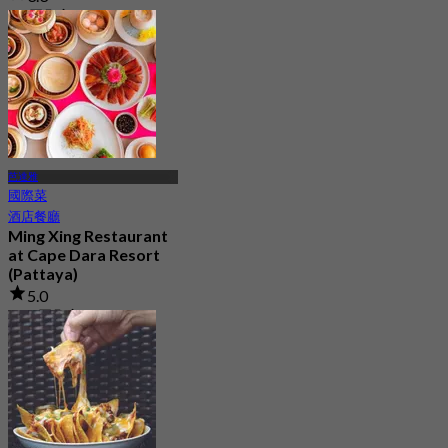
75 已預訂
起
฿ 397.25
芭達雅
國際菜
酒店餐廳
Ming Xing Restaurant
at Cape Dara Resort
(Pattaya)
5.0
158 已預訂
起
฿ 396.66