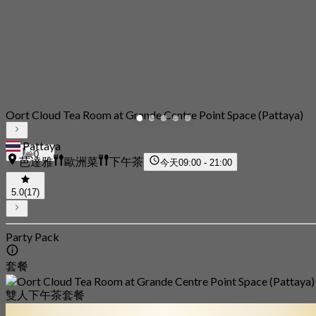
Oort Cloud Tea Room at Grande Centre Point Space (Pattaya)
Pattaya
0
芭達雅
歐洲菜
下午茶
今天
09:00 - 21:00
5.0
(17)
Party Pack
套餐