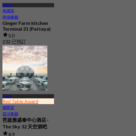
芭達雅
泰國菜
商場餐廳
Ginger Farm kitchen
Terminal 21 (Pattaya)
5.0
232 已預訂
起
฿ 622.5
芭達雅
Red Table Award
國際菜
屋頂餐廳
芭提雅盛泰中心酒店 ·
The Sky 32 天空酒吧
4.9