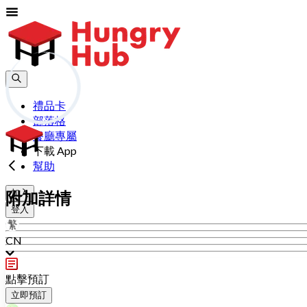
禮品卡
部落格
餐廳專屬
下載 App
幫助
加入
附加詳情
登入
CN
點擊預訂
立即預訂