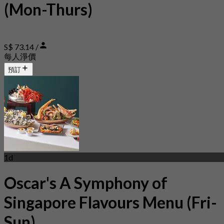
(Mon-Thurs)
S$ 73.14 /
每人淨價
預訂
1d
Oscar's A Symphony of
Singapore Flavours Menu (Fri-
Sun)