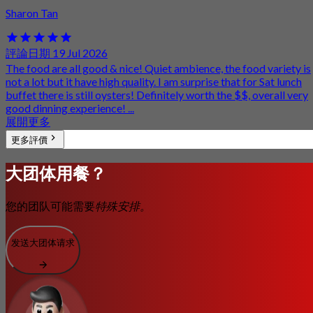
Sharon Tan
評論日期 19 Jul 2026
The food are all good & nice! Quiet ambience, the food variety is
not a lot but it have high quality. I am surprise that for Sat lunch
buffet there is still oysters! Definitely worth the $$, overall very
good dinning experience! ...
展開更多
更多評價
大团体用餐？
您的团队可能需要
特殊安排。
发送大团体请求