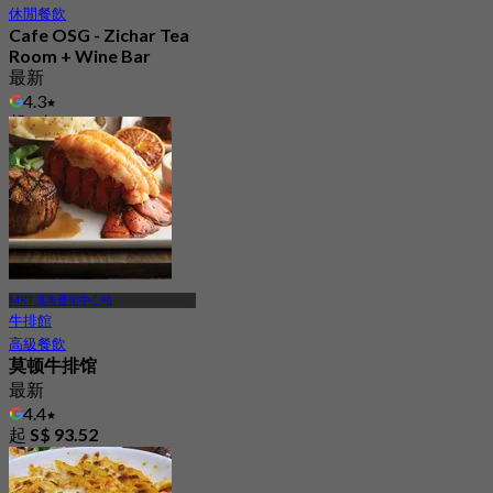
休閒餐飲
Cafe OSG - Zichar Tea
Room + Wine Bar
最新
4.3
起
S$ 24.75
MRT 濱海藝術中心站
牛排館
高級餐飲
莫顿牛排馆
最新
4.4
起
S$ 93.52