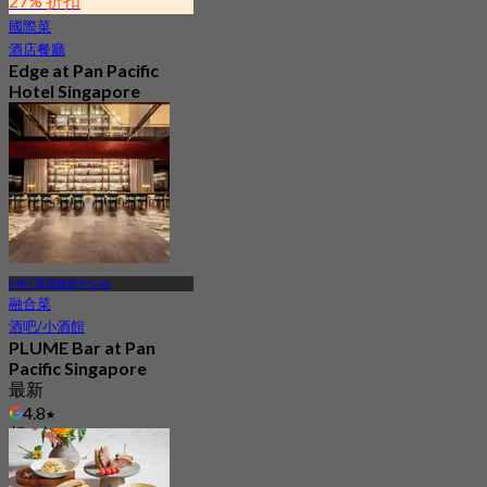
27% 折扣
國際菜
酒店餐廳
Edge at Pan Pacific
Hotel Singapore
4.7
3K 已預訂
起
S$ 73
MRT 濱海藝術中心站
融合菜
酒吧/小酒館
PLUME Bar at Pan
Pacific Singapore
最新
4.8
起
S$ 77