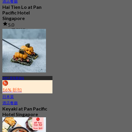
酒店餐廳
Hai Tien Lo at Pan
Pacific Hotel
Singapore
5.0
533 已預訂
起
S$ 69.05
MRT 濱海廣場站
16% 折扣
日本菜
酒店餐廳
Keyaki at Pan Pacific
Hotel Singapore
最新
4.2
起
S$ 70