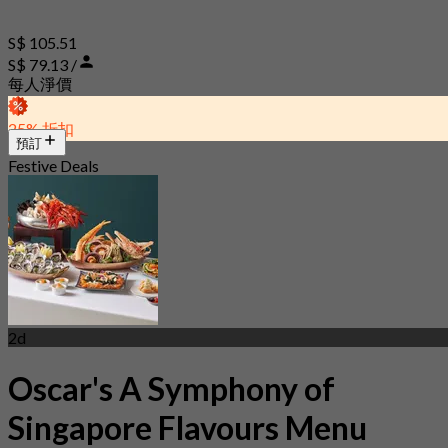
S$ 105.51
S$ 79.13 /
每人淨價
25% 折扣
預訂
Festive Deals
2d
Oscar's A Symphony of
Singapore Flavours Menu