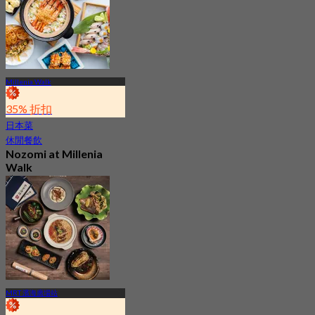
Millenia Walk
35% 折扣
日本菜
休閒餐飲
Nozomi at Millenia
Walk
4.5
3.1K 已預訂
起
S$ 37.5
MRT 濱海廣場站