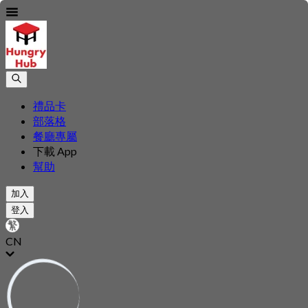
禮品卡
部落格
餐廳專屬
下載 App
幫助
加入
登入
CN