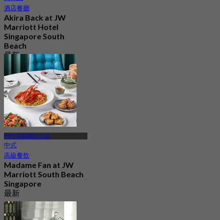
酒店餐廳
Akira Back at JW
Marriott Hotel
Singapore South
Beach
最新
4.4
起
S$ 94
MRT 濱海藝術中心站
中式
高級餐飲
Madame Fan at JW
Marriott South Beach
Singapore
最新
4.2
起
S$ 94