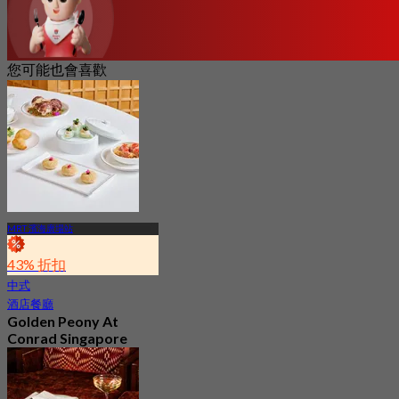
您可能也會喜歡
MRT 濱海廣場站
43% 折扣
中式
酒店餐廳
Golden Peony At
Conrad Singapore
Marina Bay
4.6
189 已預訂