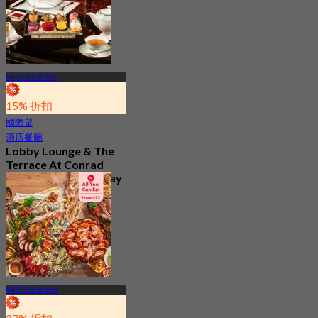
起
S$ 68
MRT 濱海廣場站
15% 折扣
國際菜
酒店餐廳
Lobby Lounge & The
Terrace At Conrad
Singapore Marina Bay
最新
4.7
起
S$ 56.05
MRT 濱海廣場站