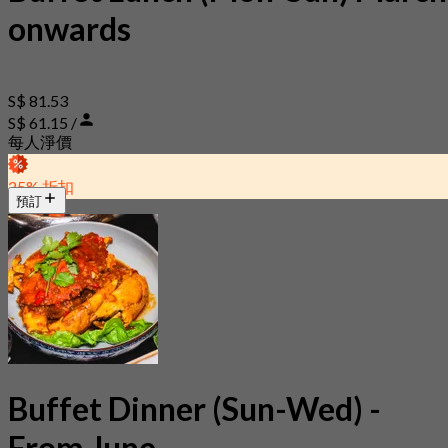
onwards
S$ 81.53
S$ 61.15 /
每人淨價
25% 折扣
預訂
Buffet Dinner (Sun-Wed) -
From June