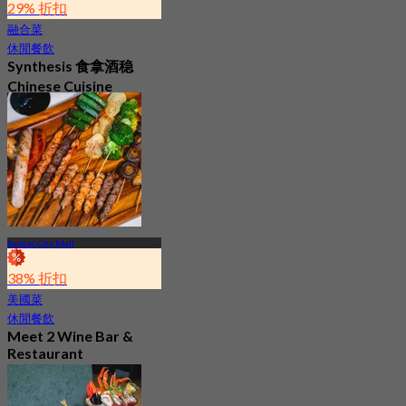
29% 折扣
融合菜
休閒餐飲
Synthesis 食拿酒稳
Chinese Cuisine
4.8
350 已預訂
起
S$ 45.56
Suntec City Mall
38% 折扣
美國菜
休閒餐飲
Meet 2 Wine Bar &
Restaurant
最新
4.7