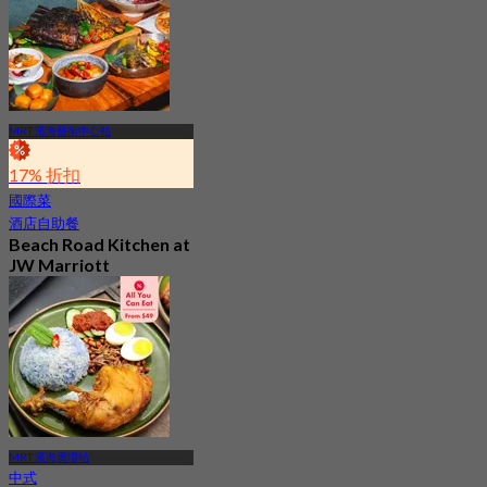
起
S$ 46.33
MRT 濱海藝術中心站
17% 折扣
國際菜
酒店自助餐
Beach Road Kitchen at
JW Marriott
Singapore South
Beach
5.0
247 已預訂
起
S$ 78
MRT 濱海廣場站
中式