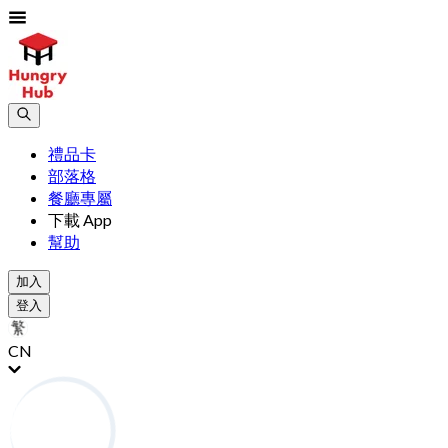
禮品卡
部落格
餐廳專屬
下載 App
幫助
加入
登入
CN