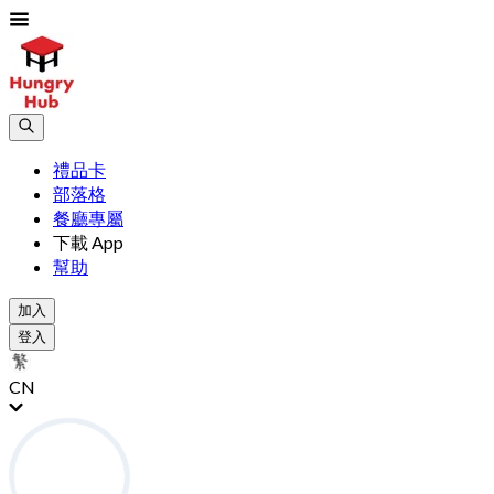
禮品卡
部落格
餐廳專屬
下載 App
幫助
加入
登入
CN