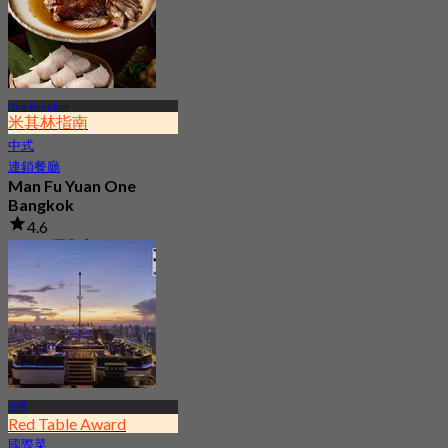
One Bangkok
米其林指南
中式
連鎖餐廳
Man Fu Yuan One
Bangkok
4.6
11.8K 已預訂
起
฿ 598
沙吞
Red Table Award
國際菜