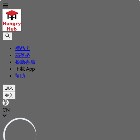
禮品卡
部落格
餐廳專屬
下載 App
幫助
加入
登入
CN