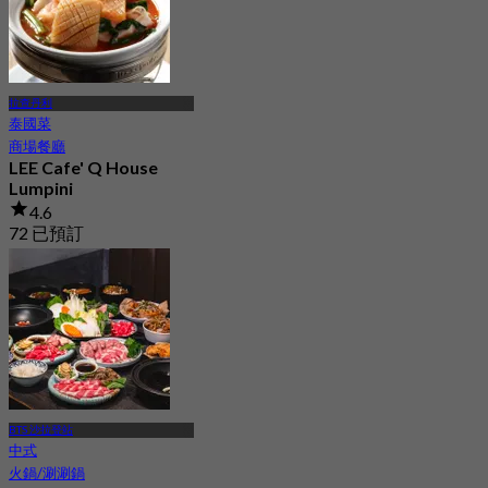
拉查丹利
泰國菜
商場餐廳
LEE Cafe' Q House
Lumpini
4.6
72 已預訂
起
฿ 330
BTS 沙拉登站
中式
火鍋/涮涮鍋