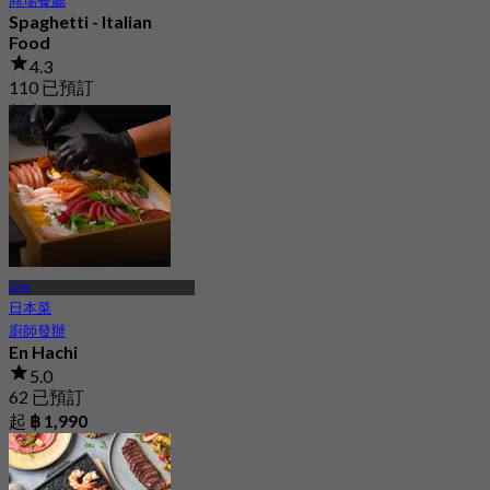
Spaghetti - Italian
Food
4.3
110 已預訂
起
฿ 462.5
沙吞
日本菜
廚師發辦
En Hachi
5.0
62 已預訂
起
฿ 1,990