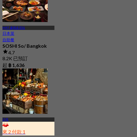
MRT 盧姆皮尼站
日本菜
自助餐
SOSHI So/ Bangkok
4.7
8.2K 已預訂
起
฿ 1,636
沙吞
來 2 付款 1