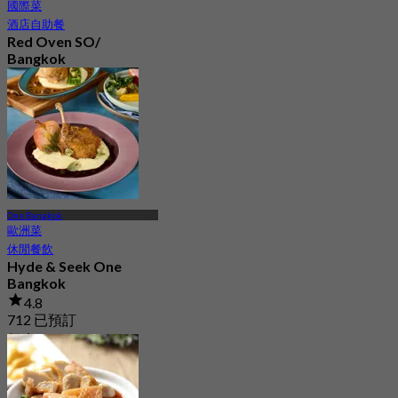
國際菜
酒店自助餐
Red Oven SO/
Bangkok
4.6
15.9K 已預訂
起
฿ 800
One Bangkok
歐洲菜
休閒餐飲
Hyde & Seek One
Bangkok
4.8
712 已預訂
起
฿ 697.5