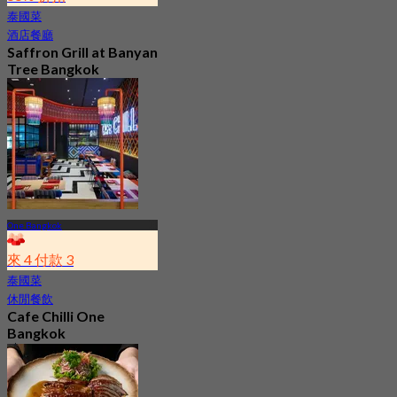
泰國菜
酒店餐廳
Saffron Grill at Banyan
Tree Bangkok
5.0
260 已預訂
起
฿ 499
One Bangkok
來 4 付款 3
泰國菜
休閒餐飲
Cafe Chilli One
Bangkok
4.9
1.2K 已預訂
起
฿ 395