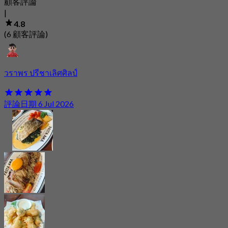
顧客評論
|
4.8
(6 顧客評論)
วราพร ปรีชาเลิศศิลป์
評論日期 6 Jul 2026