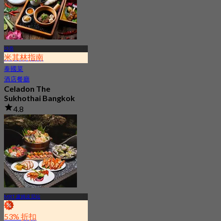
沙吞
米其林指南
泰國菜
酒店餐廳
Celadon The
Sukhothai Bangkok
4.8
1.1K 已預訂
起
฿ 1,600
MRT 盧姆皮尼站
53% 折扣