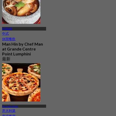
拉瑪四路
中式
休閒餐飲
Man Hin by Chef Man
at Grande Centre
Point Lumphini
最新
4.4
起
฿ 410
One Bangkok
意大利菜
商場餐廳