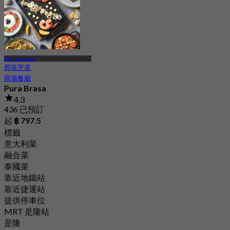
One Bangkok
西班牙菜
商場餐廳
Pura Brasa
4.3
436 已預訂
起
฿ 797.5
標籤
意大利菜
融合菜
泰國菜
靠近地鐵站
靠近捷運站
提供停車位
MRT 是隆站
是隆