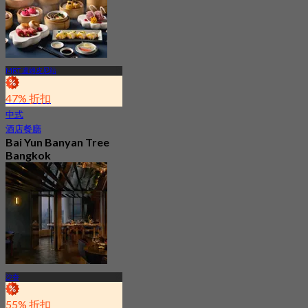
MRT 盧姆皮尼站
47% 折扣
中式
酒店餐廳
Bai Yun Banyan Tree
Bangkok
4.6
9.2K 已預訂
起
฿ 500
沙吞
55% 折扣