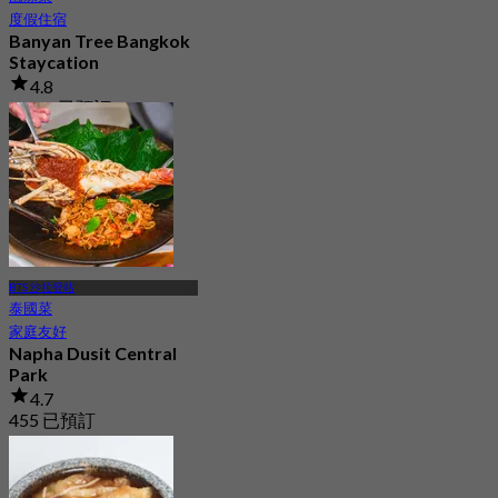
度假住宿
Banyan Tree Bangkok
Staycation
4.8
19.5K 已預訂
起
฿ 4,499.5
BTS 沙拉登站
泰國菜
家庭友好
Napha Dusit Central
Park
4.7
455 已預訂
起
฿ 330