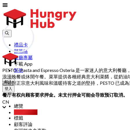
禮品卡
部落格
餐廳專屬
下載 App
PESTO - Pasta and Espresso Osteria
幫助
浪漫晚餐或休閒午餐。菜單提供各種經典意大利菜餚，從奶油
加入
憑藉對正宗意大利風味和溫暖待客之道的堅持，PESTO 已
登入
餐厅有权向顾客要求押金。未支付押金可能会导致预订取消。
CN
總覽
Party Pack
標籤
顧客評論