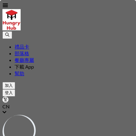
禮品卡
部落格
餐廳專屬
下載 App
幫助
加入
登入
CN