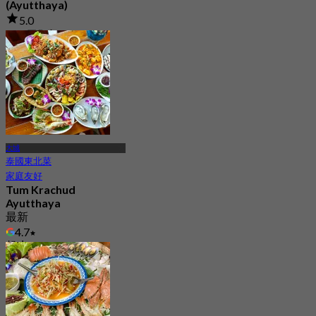
(Ayutthaya)
5.0
170 已預訂
起
฿ 2,332.5
大城
泰國東北菜
家庭友好
Tum Krachud
Ayutthaya
最新
4.7
起
฿ 350