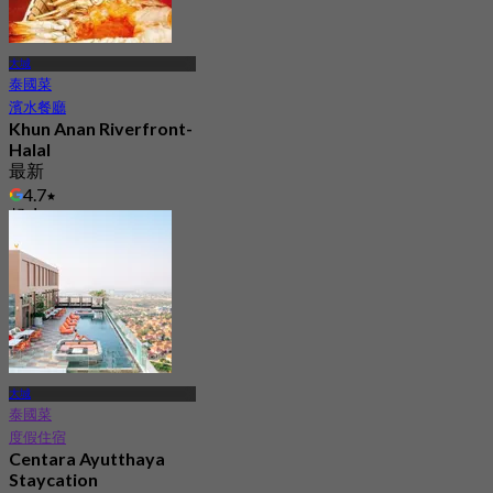
大城
泰國菜
濱水餐廳
Khun Anan Riverfront-
Halal
最新
4.7
起
฿ 416.66
大城
泰國菜
度假住宿
Centara Ayutthaya
Staycation