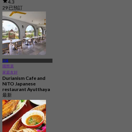
4.3
29 已預訂
起
฿ 395
大城
國際菜
家庭友好
Durianism Cafe and
NiTO Japanese
restaurant Ayutthaya
最新
4.7
起
฿ 380