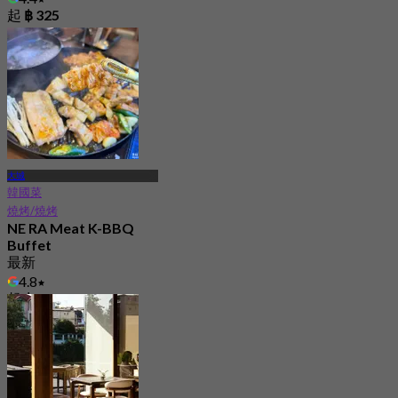
起
฿ 325
大城
韓國菜
燒烤/燒烤
NE RA Meat K-BBQ
Buffet
最新
4.8
起
฿ 399