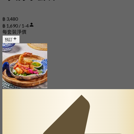
฿ 3,480
฿ 1,690 / 1-4
每套裝淨價
預訂