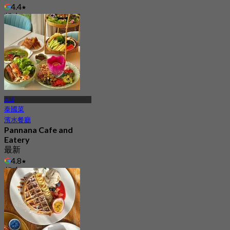
4.4
起
฿ 575
大城
泰國菜
濱水餐廳
Pannana Cafe and
Eatery
最新
4.8
起
฿ 475