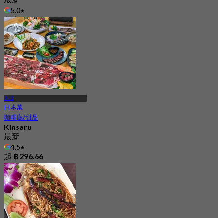
5.0
起
฿ 562.5
大城
日本菜
咖啡廳/甜品
Kinsaru
最新
4.5
起
฿ 296.66