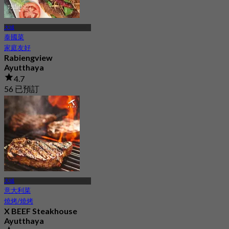
大城
泰國菜
家庭友好
Rabiengview
Ayutthaya
4.7
56 已預訂
起
฿ 386.66
大城
意大利菜
燒烤/燒烤
X BEEF Steakhouse
Ayutthaya