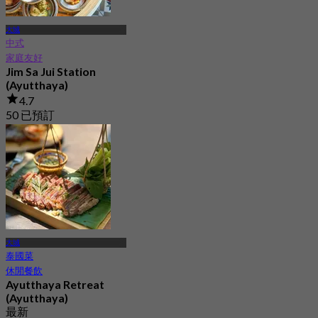
大城
中式
家庭友好
Jim Sa Jui Station
(Ayutthaya)
4.7
50 已預訂
起
฿ 197.5
大城
泰國菜
休閒餐飲
Ayutthaya Retreat
(Ayutthaya)
最新