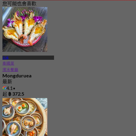
您可能也會喜歡
大城
泰國菜
濱水餐廳
Mongduruea
最新
4.1
起
฿ 372.5