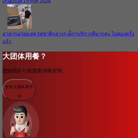
評論日期 19 Mar 2026
อาหารอร่อย สด รสชาติกลางๆ เด็กๆบริการดืมากค่ะ ไปสองครั้ง
แล้ว
大团体用餐？
您的团队可能需要
特殊安排。
发送大团体请求