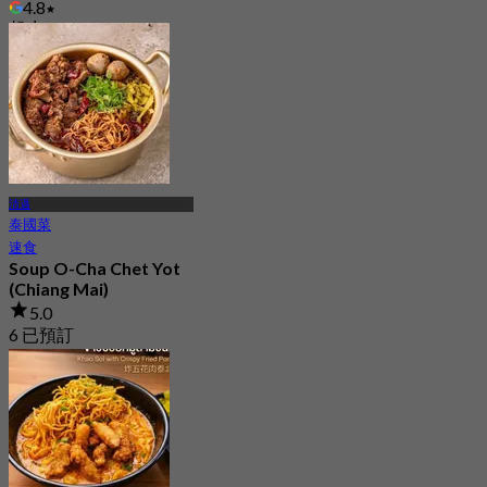
4.8
起
฿ 216.66
清邁
泰國菜
速食
Soup O-Cha Chet Yot
(Chiang Mai)
5.0
6 已預訂
起
฿ 272.5