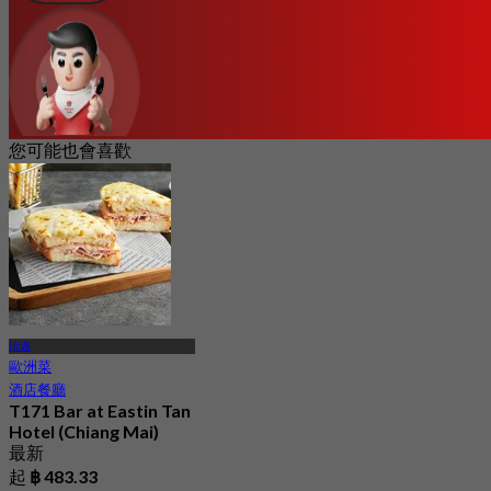
您可能也會喜歡
清邁
歐洲菜
酒店餐廳
T171 Bar at Eastin Tan
Hotel (Chiang Mai)
最新
起
฿ 483.33