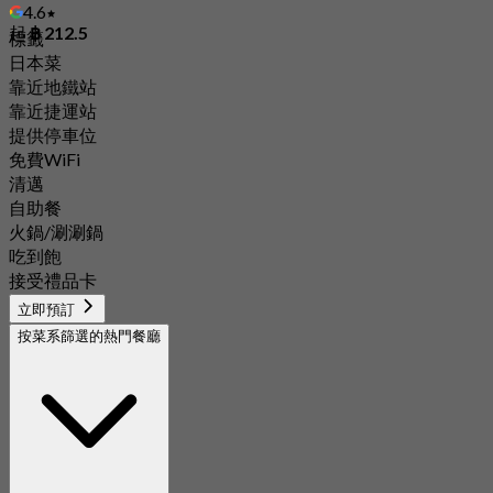
4.6
起
฿ 212.5
標籤
日本菜
靠近地鐵站
靠近捷運站
提供停車位
免費WiFi
清邁
自助餐
火鍋/涮涮鍋
吃到飽
接受禮品卡
立即預訂
按菜系篩選的熱門餐廳