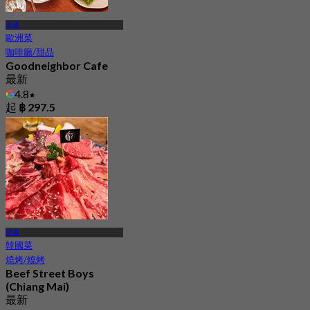
清邁
歐洲菜
咖啡廳/甜品
Goodneighbor Cafe
最新
4.8
起
฿ 297.5
清邁
韓國菜
燒烤/燒烤
Beef Street Boys
(Chiang Mai)
最新