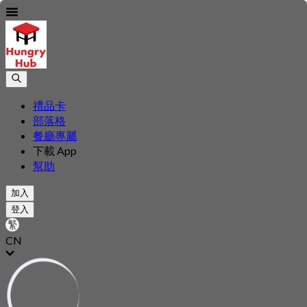
禮品卡
部落格
餐廳專屬
下載 App
幫助
加入
登入
CN