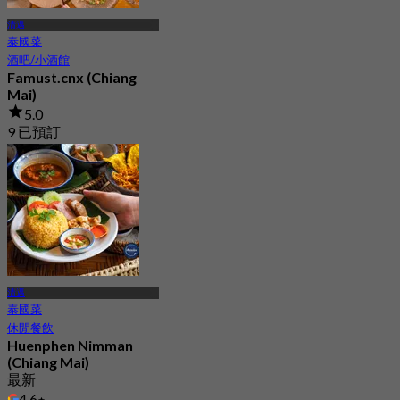
清邁
泰國菜
酒吧/小酒館
Famust.cnx (Chiang
Mai)
5.0
9 已預訂
起
฿ 283.33
清邁
泰國菜
休閒餐飲
Huenphen Nimman
(Chiang Mai)
最新
4.6