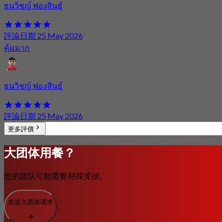
ธนวิชญ์ ฟองสินธุ์
評論日期 25 May 2026
คุ้มมาก
ธนวิชญ์ ฟองสินธุ์
評論日期 25 May 2026
更多評價
大团体用餐？
您的团队可能需要
特殊安排。
发送大团体请求