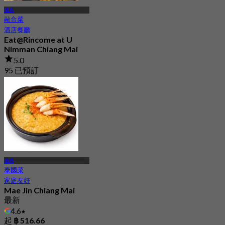
清邁
融合菜
酒店餐廳
Eat@Rincome at U
Nimman Chiang Mai
5.0
95 已預訂
起
฿ 422.5
清邁
泰國菜
家庭友好
Mae Jin Chiang Mai
最新
4.6
起
฿ 516.66