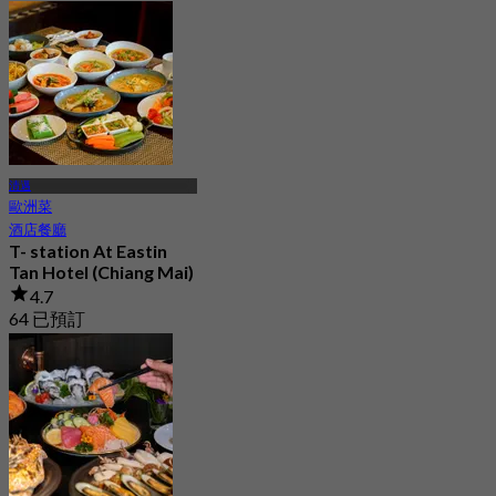
清邁
歐洲菜
酒店餐廳
T- station At Eastin
Tan Hotel (Chiang Mai)
4.7
64 已預訂
起
฿ 233