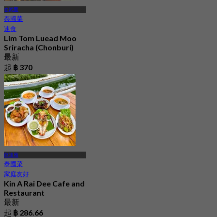
春武里
泰國菜
速食
Lim Tom Luead Moo
Sriracha (Chonburi)
最新
起
฿ 370
芭達雅
泰國菜
家庭友好
Kin A Rai Dee Cafe and
Restaurant
最新
起
฿ 286.66