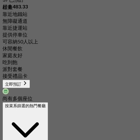
起
฿ 483.33
標籤
靠近地鐵站
無障礙通道
靠近捷運站
提供停車位
可容納50人以上
休閒餐飲
家庭友好
吃到飽
派對套餐
接受禮品卡
立即預訂
尚有多個座位
按菜系篩選的熱門餐廳