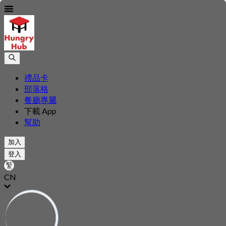
禮品卡
部落格
餐廳專屬
下載 App
幫助
加入
登入
CN