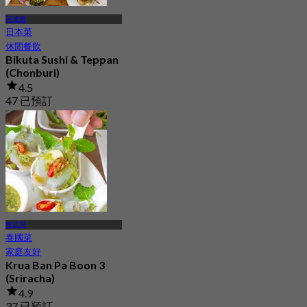
芭達雅
日本菜
休閒餐飲
Bikuta Sushi & Teppan
(Chonburi)
4.5
47 已預訂
起
฿ 574.5
春武里
泰國菜
家庭友好
Krua Ban Pa Boon 3
(Sriracha)
4.9
37 已預訂