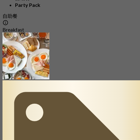
Party Pack
自助餐
Breakfast