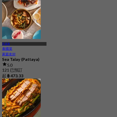
芭達雅
泰國菜
家庭友好
Sea Talay (Pattaya)
5.0
121 已預訂
起
฿ 473.33