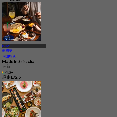
起
฿ 499
芭達雅
泰國菜
休閒餐飲
Made In Sriracha
最新
4.3
起
฿ 172.5