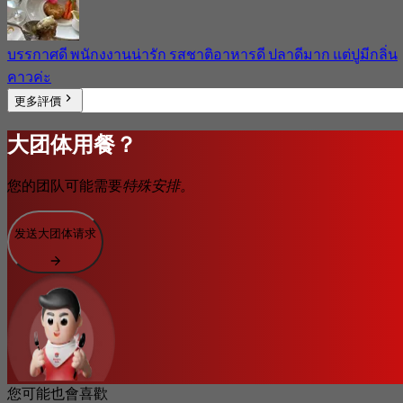
บรรกาศดี พนักงงานน่ารัก รสชาติอาหารดี ปลาดีมาก แต่ปูมีกลิ่น
คาวค่ะ
更多評價
大团体用餐？
您的团队可能需要
特殊安排。
发送大团体请求
您可能也會喜歡