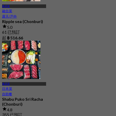
春武里
融合菜
露天/戶外
Ripple sea (Chonburi)
5.0
61 已預訂
起
฿ 516.66
春武里
日本菜
自助餐
Shabu Puko Sri Racha
(Chonburi)
4.8
355 已預訂