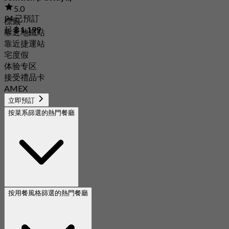
5.0
94 已預訂
標籤
起
฿ 1,199
靠近地鐵站
靠近捷運站
宅度假
体验专区
接受禮品卡
AMEX
立即預訂
按菜系篩選的熱門餐廳
按用餐風格篩選的熱門餐廳