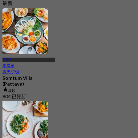
最新
4.8
起
฿ 499
芭達雅
泰國菜
露天/戶外
Somtum Villa
(Pattaya)
4.8
804 已預訂
起
฿ 372.5