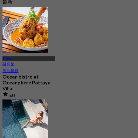
最新
4.9
起
฿ 1,999
芭達雅
融合菜
酒店餐廳
Ocean bistro at
Oceanphere Pattaya
Villa
5.0
145 已預訂
起
฿ 712.5