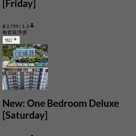
[Friday]
฿ 2,799 / 1-2
每套裝淨價
預訂
New: One Bedroom Deluxe
[Saturday]