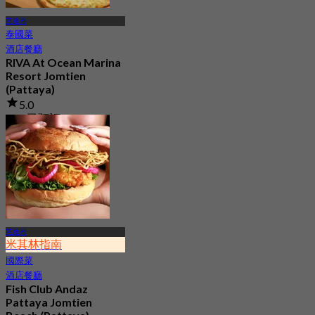
芭達雅
泰國菜
酒店餐廳
RIVA At Ocean Marina
Resort Jomtien
(Pattaya)
5.0
132 已預訂
起
฿ 625
芭達雅
米其林指南
國際菜
酒店餐廳
Fish Club Andaz
Pattaya Jomtien