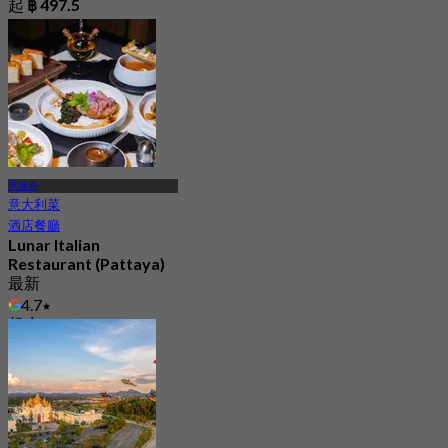
起
฿ 497.5
芭達雅
意大利菜
酒店餐廳
Lunar Italian
Restaurant (Pattaya)
最新
4.7
起
฿ 863.33