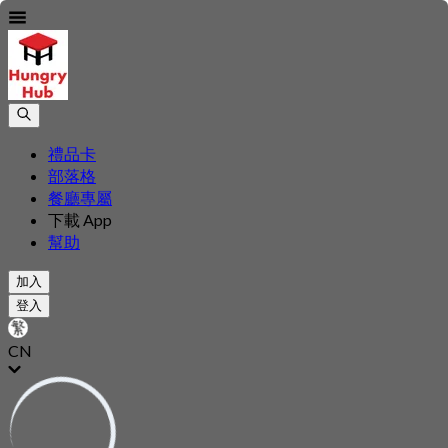
禮品卡
部落格
餐廳專屬
下載 App
幫助
加入
登入
CN