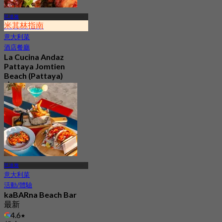
芭達雅
米其林指南
意大利菜
酒店餐廳
La Cucina Andaz
Pattaya Jomtien
Beach (Pattaya)
4.8
329 已預訂
起
฿ 895
芭達雅
意大利菜
活動/體驗
kaBARna Beach Bar
最新
4.6