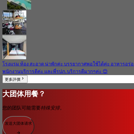
โรงแรม ห้อง สะอาด น่าพักค่ะ บรรยากาศพอใช้ได้ค่ะ อาหารอร่
พนักงานบริการดีค่ะ และพี่รปภ. บริการดีมากๆค่ะ 😊
更多評價
大团体用餐？
您的团队可能需要
特殊安排。
发送大团体请求