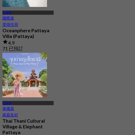
芭達雅
國際菜
度假住宿
Oceanphere Pattaya
Villa (Pattaya)
4.9
71 已預訂
起
฿ 2,624.87
芭達雅
泰國菜
家庭友好
Thai Thani Cultural
Village & Elephant
Pattaya