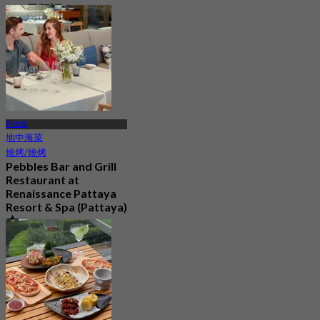
421 已預訂
起
฿ 495
芭達雅
地中海菜
燒烤/燒烤
Pebbles Bar and Grill
Restaurant at
Renaissance Pattaya
Resort & Spa (Pattaya)
5.0
322 已預訂
起
฿ 699