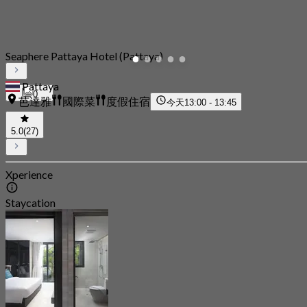
Seaphere Pattaya Hotel (Pattaya)
Pattaya
0
芭達雅
國際菜
度假住宿
今天
13:00 - 13:45
5.0
(27)
Xperience
Staycation