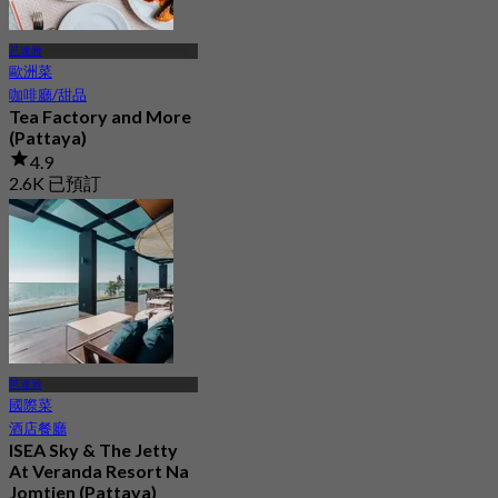
芭達雅
歐洲菜
咖啡廳/甜品
Tea Factory and More
(Pattaya)
4.9
2.6K 已預訂
起
฿ 463.33
芭達雅
國際菜
酒店餐廳
ISEA Sky & The Jetty
At Veranda Resort Na
Jomtien (Pattaya)