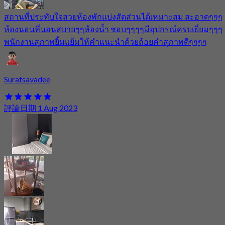
สถานที่ประทับใจสวยห้องพักแบ่งสัดส่วนได้เหมาะสม สะอาดๆๆๆ
ห้องนอนที่นอนสบายๆๆห้องน้ำ ชอบๆๆๆๆมีอุปกรณ์ครบเยี่ยมๆๆๆ
พนักงานสุภาพยิ้มแย้มให้คำแนะนำด้วยถ้อยคำสุภาพดีๆๆๆๆ
Suratsavadee
評論日期 1 Aug 2023