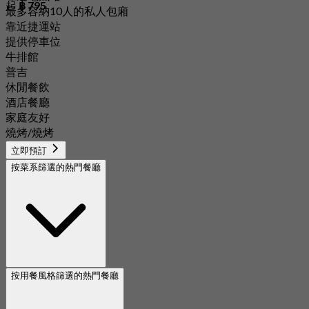
起
฿ 795
最多容納10人的私人包廂
靠近捷運站
提供停車位
牛排館
普吉
休閒餐飲
酒店餐廳
家庭友好
燒烤/燒烤
立即預訂
按菜系篩選的熱門餐廳
按用餐風格篩選的熱門餐廳