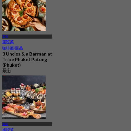
普吉
國際菜
咖啡廳/甜品
3 Uncles & a Barman at
Tribe Phuket Patong
(Phuket)
最新
5.0
起
฿ 599
普吉
國際菜