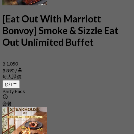
[Eat Out With Marriott
Bonvoy] Smoke & Sizzle Eat
Out Unlimited Buffet
฿ 1,050
฿ 890 /
每人淨價
預訂
Party Pack
套餐