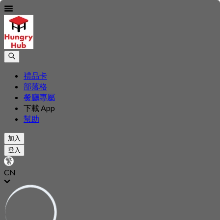
禮品卡
部落格
餐廳專屬
下載 App
幫助
加入
登入
CN