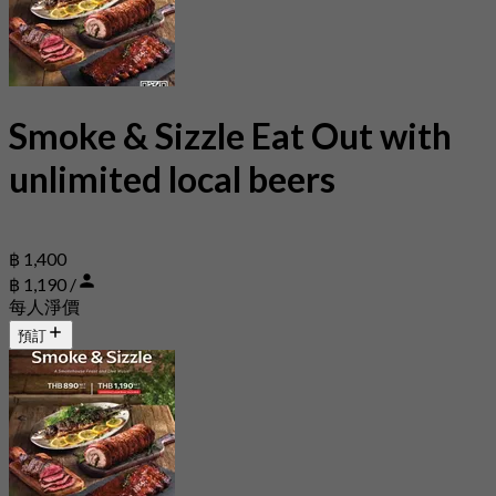
Smoke & Sizzle Eat Out with
unlimited local beers
฿ 1,400
฿ 1,190 /
每人淨價
預訂