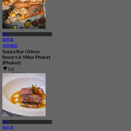
普吉
國際菜
休閒餐飲
Sunya Bar l Dinso
Resort & Villas Phuket
(Phuket)
5.0
108 已預訂
起
฿ 463.33
普吉
融合菜