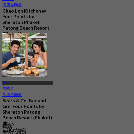
酒店自助餐
Chao Leh Kitchen @
Four Points by
Sheraton Phuket
Patong Beach Resort
(Phuket)
5.0
84 已預訂
起
฿ 470
普吉
國際菜
酒店自助餐
Sears & Co. Bar and
Grill Four Points by
Sheraton Patong
Beach Resort (Phuket)
4.9
標籤
1.2K 已預訂
靠近地鐵站