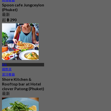
Spoon cafe Jungceylon
(Phuket)
最新
起
฿ 290
普吉
國際菜
屋頂餐廳
Shore Kitchen &
Rooftop bar at Hotel
clover Patong (Phuket)
最新
3.9
起
฿ 495