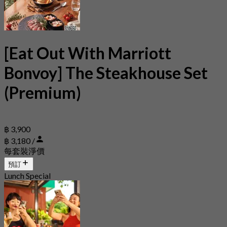
[Eat Out With Marriott
Bonvoy] The Steakhouse Set
(Premium)
฿ 3,900
฿ 3,180 /
每套裝淨價
預訂
Lunch Special