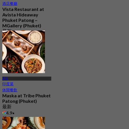
酒店餐廳
Vista Restaurant at
Avista Hideaway
Phuket Patong –
MGallery (Phuket)
最新
起
฿ 750
普吉
印度菜
休閒餐飲
Maska at Tribe Phuket
Patong (Phuket)
最新
4.9
起
฿ 699