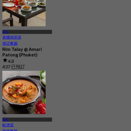
普吉
泰國南部菜
酒店餐廳
Rim Talay @ Amari
Patong (Phuket)
4.8
437 已預訂
起
฿ 412.5
普吉
歐洲菜
商場餐廳