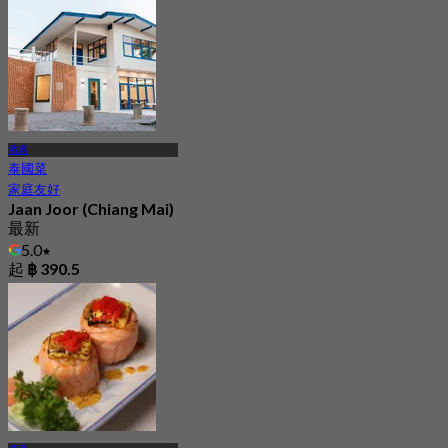
起
฿ 1,030
清邁
泰國菜
家庭友好
Jaan Joor (Chiang Mai)
最新
5.0
起
฿ 390.5