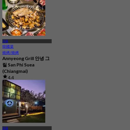
清邁
韓國菜
燒烤/燒烤
Annyeong Grill 안녕 그
릴 San Phi Suea
(Chiangmai)
4.4
41 已預訂
起
฿ 349
清邁