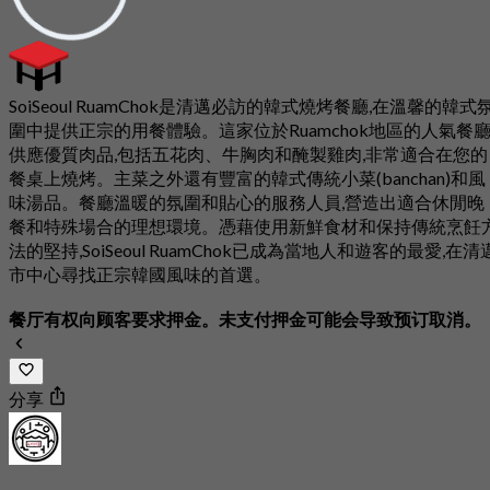
SoiSeoul RuamChok是清邁必訪的韓式燒烤餐廳,在溫馨的韓式
圍中提供正宗的用餐體驗。這家位於Ruamchok地區的人氣餐
供應優質肉品,包括五花肉、牛胸肉和醃製雞肉,非常適合在您的
餐桌上燒烤。主菜之外還有豐富的韓式傳統小菜(banchan)和風
味湯品。餐廳溫暖的氛圍和貼心的服務人員,營造出適合休閒晚
餐和特殊場合的理想環境。憑藉使用新鮮食材和保持傳統烹飪
法的堅持,SoiSeoul RuamChok已成為當地人和遊客的最愛,在清
市中心尋找正宗韓國風味的首選。
餐厅有权向顾客要求押金。未支付押金可能会导致预订取消。
分享