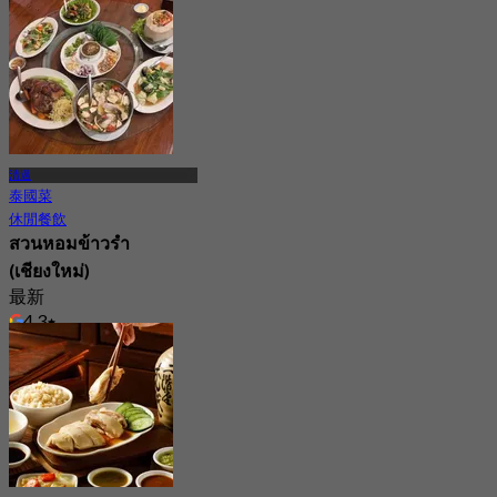
清邁
泰國菜
休閒餐飲
สวนหอมข้าวรำ
(เชียงใหม่)
最新
4.3
起
฿ 306.66