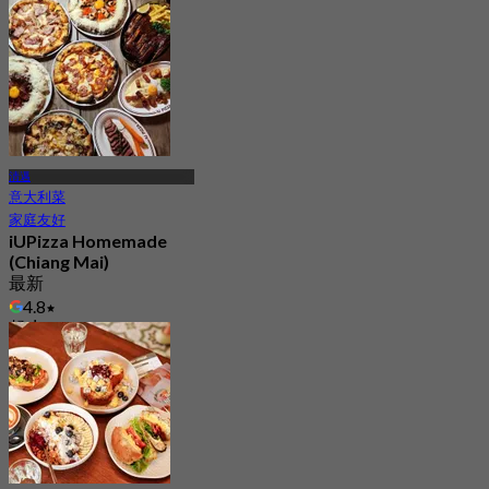
清邁
意大利菜
家庭友好
iUPizza Homemade
(Chiang Mai)
最新
4.8
起
฿ 416.66