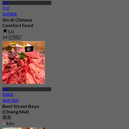
清邁
中式
休閒餐飲
Xin Ai Chinese
Comfort Food
5.0
14 已預訂
起
฿ 347.5
清邁
韓國菜
燒烤/燒烤
Beef Street Boys
(Chiang Mai)
最新
4.8
起
฿ 216.66