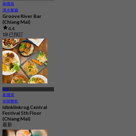
泰國菜
濱水餐廳
Groove River Bar
(Chiang Mai)
4.4
18 已預訂
起
฿ 462.5
清邁
泰國菜
休閒餐飲
Idinklinkrog Central
Festival 5th Floor
(Chiang Mai)
最新
起
฿ 223.33