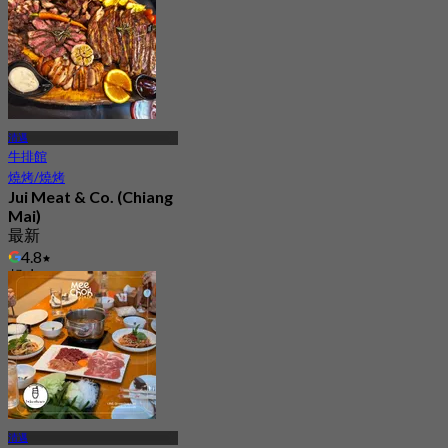
清邁
牛排館
燒烤/燒烤
Jui Meat & Co. (Chiang
Mai)
最新
4.8
起
฿ 322.5
清邁