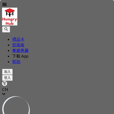
禮品卡
部落格
餐廳專屬
下載 App
幫助
加入
登入
CN