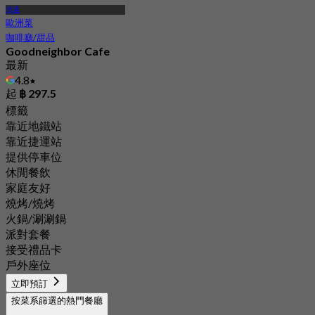
清邁
歐洲菜
咖啡廳/甜品
Goodneighbor Cafe
最新
4.8
起
฿ 297.5
標籤
靠近地鐵站
靠近捷運站
提供停車位
休閒餐飲
家庭友好
燒烤/燒烤
火鍋/涮涮鍋
派對套餐
接受禮品卡
戶外座位
立即預訂
按菜系篩選的熱門餐廳