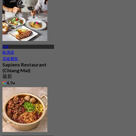
清邁
歐洲菜
高級餐飲
Sapiens Restaurant
(Chiang Mai)
最新
4.9
起
฿ 395