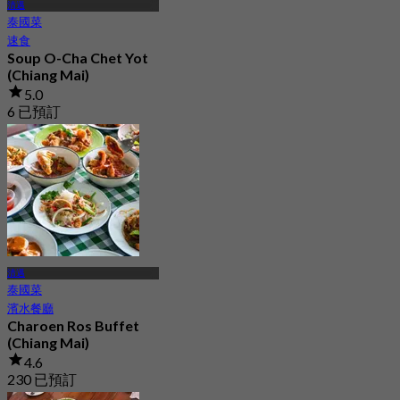
清邁
泰國菜
速食
Soup O-Cha Chet Yot
(Chiang Mai)
5.0
6 已預訂
起
฿ 272.5
清邁
泰國菜
濱水餐廳
Charoen Ros Buffet
(Chiang Mai)
4.6
230 已預訂
起
฿ 259