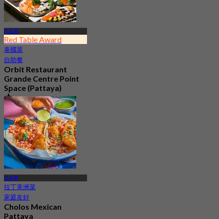
芭達雅
Red Table Award
泰國菜
自助餐
Orbit Restaurant
Grande Centre Point
Space (Pattaya)
4.8
21.8K 已預訂
起
฿ 1,290
芭達雅
拉丁美洲菜
家庭友好
Cholos Mexican
Pattaya