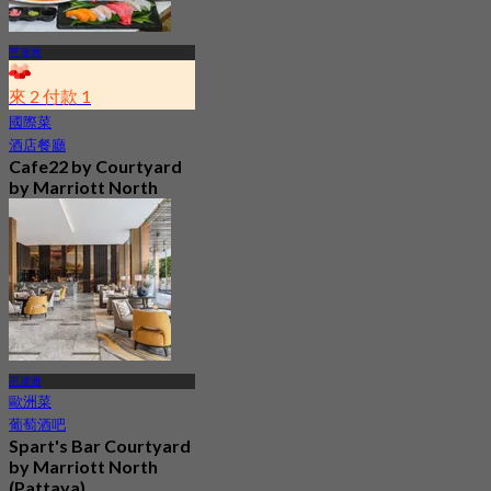
芭達雅
來 2 付款 1
國際菜
酒店餐廳
Cafe22 by Courtyard
by Marriott North
Pattaya (Pattaya)
4.8
1.2K 已預訂
起
฿ 350
芭達雅
歐洲菜
葡萄酒吧
Spart's Bar Courtyard
by Marriott North
(Pattaya)