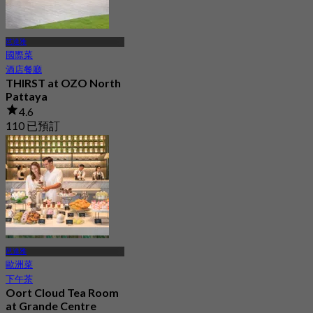
芭達雅
國際菜
酒店餐廳
THIRST at OZO North
Pattaya
4.6
110 已預訂
起
฿ 569
芭達雅
歐洲菜
下午茶
Oort Cloud Tea Room
at Grande Centre