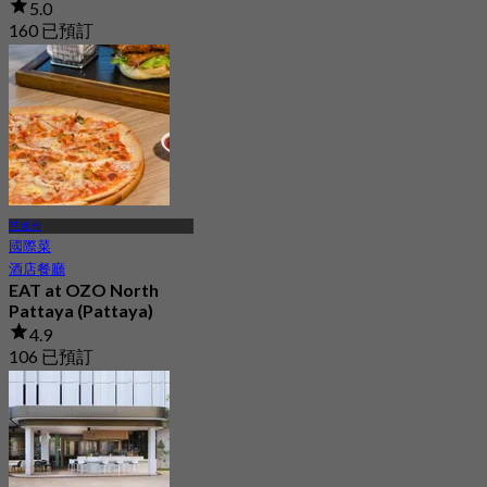
5.0
160 已預訂
起
฿ 830
芭達雅
國際菜
酒店餐廳
EAT at OZO North
Pattaya (Pattaya)
4.9
106 已預訂
起
฿ 299