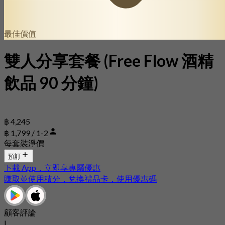
最佳價值
雙人分享套餐 (Free Flow 酒精
飲品 90 分鐘)
฿ 4,245
฿ 1,799 / 1-2
每套裝淨價
預訂
下載 App，立即享專屬優惠
賺取並使用積分，兌換禮品卡，使用優惠碼
顧客評論
|