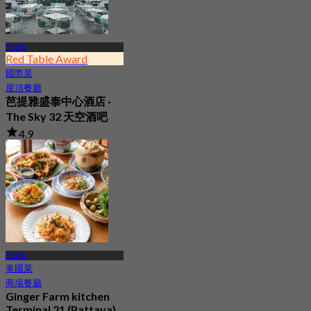
芭達雅
Red Table Award
國際菜
屋頂餐廳
芭提雅盛泰中心酒店 ·
The Sky 32 天空酒吧
4.9
11.7K 已預訂
起
฿ 980
芭達雅
泰國菜
商場餐廳
Ginger Farm kitchen
Terminal 21 (Pattaya)