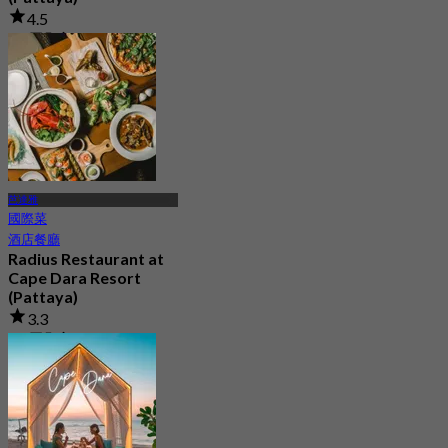
4.5
55 已預訂
起
฿ 245
芭達雅
國際菜
酒店餐廳
Radius Restaurant at
Cape Dara Resort
(Pattaya)
3.3
75 已預訂
起
฿ 397.25