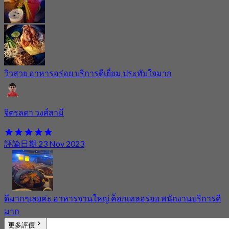
วิวสวย อาหารอร่อย บริการดีเยี่ยม ประทับใจมาก
จิตรลดา วงศ์สามี
評論日期 23 Nov 2023
ดีมากๆเลยค่ะ อาหารจานใหญ่ ค็อกเทลอร่อย พนักงานบริการดี
มาก
更多評價