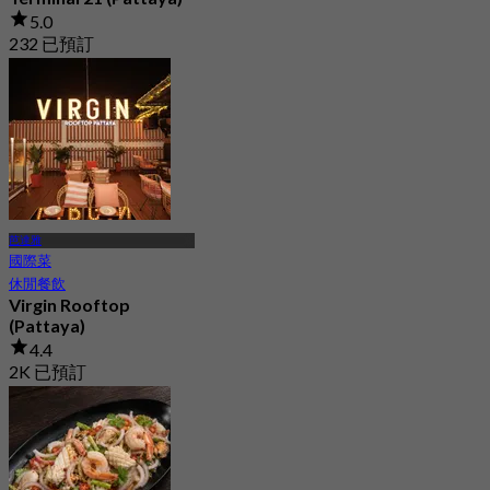
5.0
232 已預訂
起
฿ 622.5
芭達雅
國際菜
休閒餐飲
Virgin Rooftop
(Pattaya)
4.4
2K 已預訂
起
฿ 890