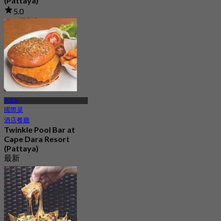
(Pattaya)
5.0
156 已預訂
起
฿ 396.66
芭達雅
國際菜
酒店餐廳
Twinkle Pool Bar at
Cape Dara Resort
(Pattaya)
最新
4.5
起
฿ 595