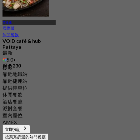
芭達雅
國際菜
休閒餐飲
VOID café & hub
Pattaya
最新
5.0
起
฿ 230
標籤
靠近地鐵站
靠近捷運站
提供停車位
休閒餐飲
酒店餐廳
派對套餐
室內座位
AMEX
立即預訂
按菜系篩選的熱門餐廳