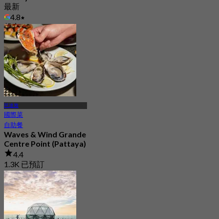
最新
4.8
起
฿ 462.5
芭達雅
國際菜
自助餐
Waves & Wind Grande
Centre Point (Pattaya)
4.4
1.3K 已預訂
起
฿ 700