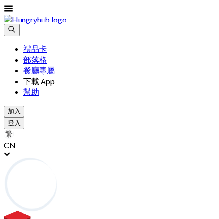
禮品卡
部落格
餐廳專屬
下載 App
幫助
加入
登入
CN