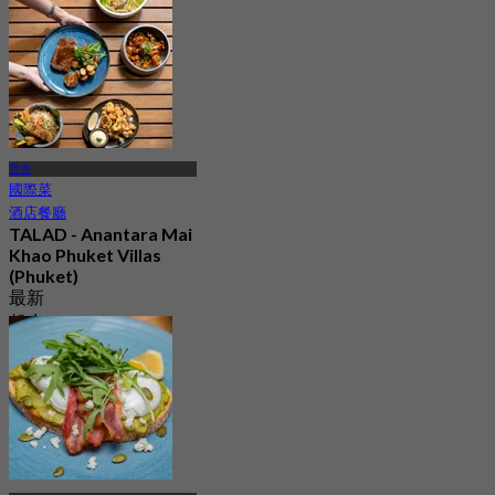
起
฿ 1,045
普吉
國際菜
酒店餐廳
TALAD - Anantara Mai
Khao Phuket Villas
(Phuket)
最新
起
฿ 575