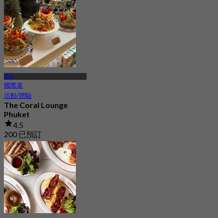
普吉
國際菜
活動/體驗
The Coral Lounge
Phuket
4.5
200 已預訂
起
฿ 650