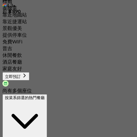
標籤
4.3
泰國菜
起
฿ 890
靠近地鐵站
靠近捷運站
景觀優美
提供停車位
免費WiFi
普吉
休閒餐飲
酒店餐廳
家庭友好
立即預訂
尚有多個座位
按菜系篩選的熱門餐廳