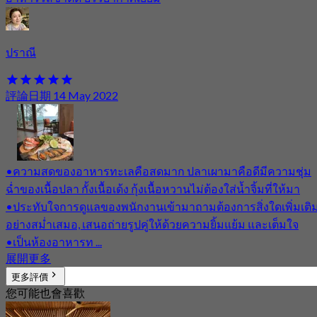
ปราณี
評論日期 14 May 2022
•ความสดของอาหารทะเลคือสดมาก ปลาเผามาคือดีมีความชุ่ม
ฉ่ำของเนื้อปลา กั้งเนื้อเด้ง กุ้งเนื้อหวานไม่ต้องใส่น้ำจิ้มที่ให้มา
•ประทับใจการดูแลของพนักงานเข้ามาถามต้องการสิ่งใดเพิ่มเติ
อย่างสม่ำเสมอ, เสนอถ่ายรูปคู่ให้ด้วยความยิ้มแย้ม และเต็มใจ
•เป็นห้องอาหารท ...
展開更多
更多評價
您可能也會喜歡