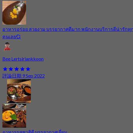
อาหารอร่อย สวยงาม บรรยากาศดีมาก พนักงานบริการดีน่ารักทุ
คนเลย💞
Bee Lertsiriankkoon
評論日期 9 Sep 2022
อาหารรสชาติดี บรรยากาศเยี่ยม