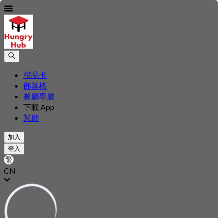
禮品卡
部落格
餐廳專屬
下載 App
幫助
加入
登入
CN