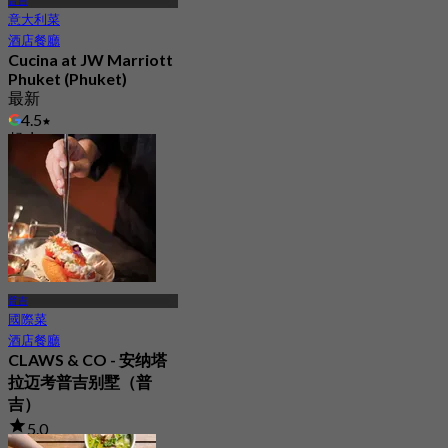
普吉
意大利菜
酒店餐廳
Cucina at JW Marriott
Phuket (Phuket)
最新
4.5
起
฿ 890
普吉
國際菜
酒店餐廳
CLAWS & CO - 安纳塔
拉迈考普吉别墅（普
吉）
5.0
30 已預訂