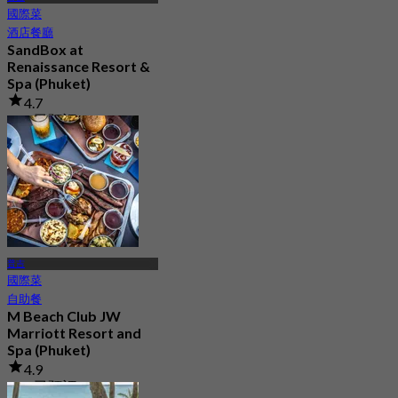
國際菜
酒店餐廳
SandBox at
Renaissance Resort &
Spa (Phuket)
4.7
116 已預訂
起
฿ 530
普吉
國際菜
自助餐
M Beach Club JW
Marriott Resort and
Spa (Phuket)
4.9
148 已預訂