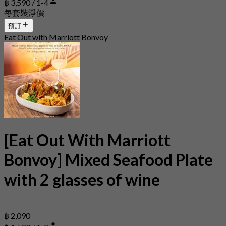
฿ 3,590 / 1-4
每套裝淨價
預訂
Eat Out with Marriott Bonvoy
[Eat Out With Marriott
Bonvoy] Mixed Seafood Plate
with 2 glasses of wine
฿ 2,090