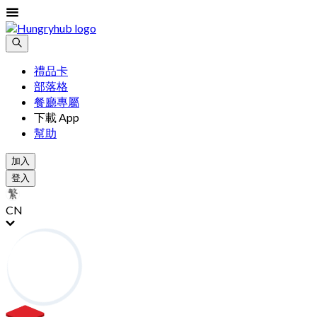
禮品卡
部落格
餐廳專屬
下載 App
幫助
加入
登入
CN