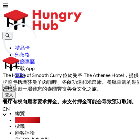
禮品卡
部落格
餐廳專屬
下載 App
The House of Smooth Curry 位於曼谷 The 
幫助
牌菜包括瑪莎曼羊肉咖哩、冬蔭功湯和米昂康。餐廳華麗的裝潢靈感源
加入
為您呈獻一場難忘的泰國豐富美食文化之旅。
登入
餐厅有权向顾客要求押金。未支付押金可能会导致预订取消。
CN
總覽
Party Pack
標籤
顧客評論