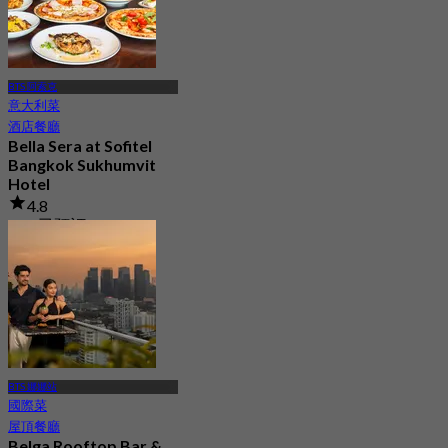
BTS 阿索克
意大利菜
酒店餐廳
Bella Sera at Sofitel
Bangkok Sukhumvit
Hotel
4.8
481 已預訂
起
฿ 449.5
BTS 娜娜站
國際菜
屋頂餐廳
Belga Rooftop Bar &