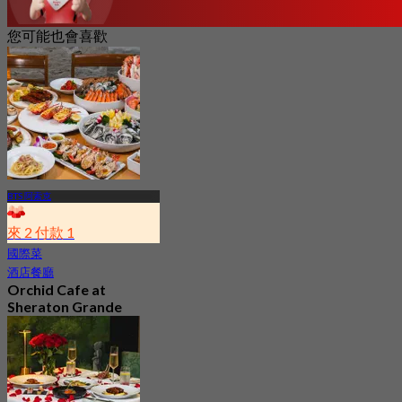
您可能也會喜歡
BTS 阿索克
來 2 付款 1
國際菜
酒店餐廳
Orchid Cafe at
Sheraton Grande
Sukhumvit A Luxury
Collection Hotel
4.7
15.1K 已預訂
起
฿ 776