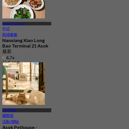
Terminal 21 Asok
中式
商場餐廳
Nanxiang Xiao Long
Bao Terminal 21 Asok
最新
4.7
起
฿ 157
BTS 阿索克
國際菜
活動/體驗
Asok Pethouse -