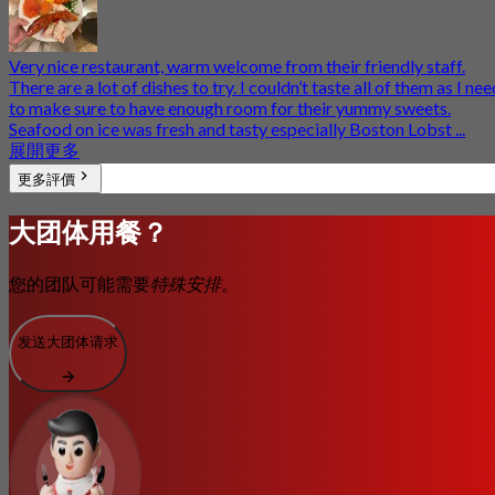
Very nice restaurant, warm welcome from their friendly staff.
There are a lot of dishes to try. I couldn’t taste all of them as I nee
to make sure to have enough room for their yummy sweets.
Seafood on ice was fresh and tasty especially Boston Lobst ...
展開更多
更多評價
大团体用餐？
您的团队可能需要
特殊安排。
发送大团体请求