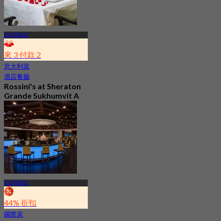
BTS 阿索克
來 3 付款 2
意大利菜
酒店餐廳
Rossini's at Sheraton
Grande Sukhumvit A
Luxury Collection
Hotel
5.0
2.9K 已預訂
起
฿ 621
BTS 阿索克
44% 折扣
國際菜