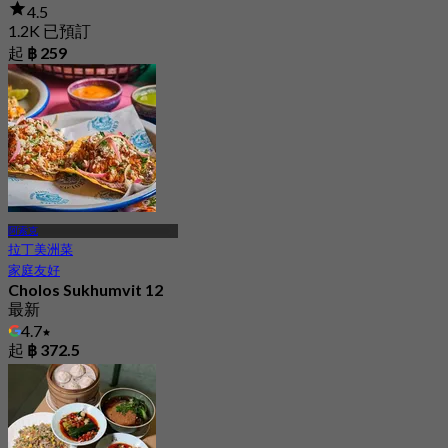
4.5
1.2K 已預訂
起
฿ 259
阿索克
拉丁美洲菜
家庭友好
Cholos Sukhumvit 12
最新
4.7
起
฿ 372.5