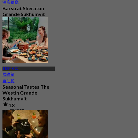
酒店餐廳
Barsu at Sheraton
Grande Sukhumvit
4.8
797 已預訂
起
฿ 282.75
BTS 阿索克
國際菜
自助餐
Seasonal Tastes The
Westin Grande
Sukhumvit
4.8
2K 已預訂
起
฿ 794.25