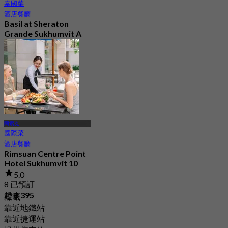
泰國菜
酒店餐廳
Basil at Sheraton
Grande Sukhumvit A
Luxury Collection
Hotel
4.8
575 已預訂
起
฿ 650
阿索克
國際菜
酒店餐廳
Rimsuan Centre Point
Hotel Sukhumvit 10
5.0
8 已預訂
起
฿ 395
標籤
靠近地鐵站
靠近捷運站