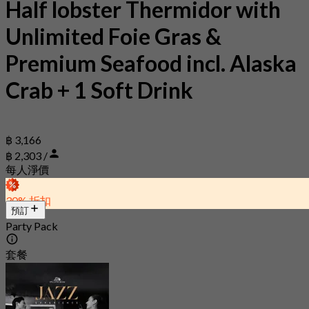
Half lobster Thermidor with
Unlimited Foie Gras &
Premium Seafood incl. Alaska
Crab + 1 Soft Drink
฿ 3,166
฿ 2,303 /
每人淨價
30% 折扣
預訂
Party Pack
套餐