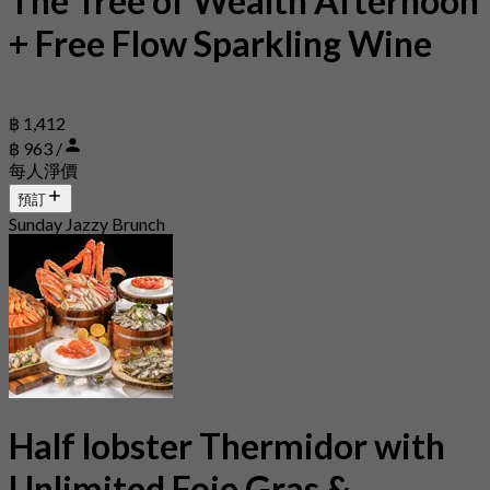
The Tree of Wealth Afternoon
+ Free Flow Sparkling Wine
฿ 1,412
฿ 963 /
每人淨價
預訂
Sunday Jazzy Brunch
Half lobster Thermidor with
Unlimited Foie Gras &