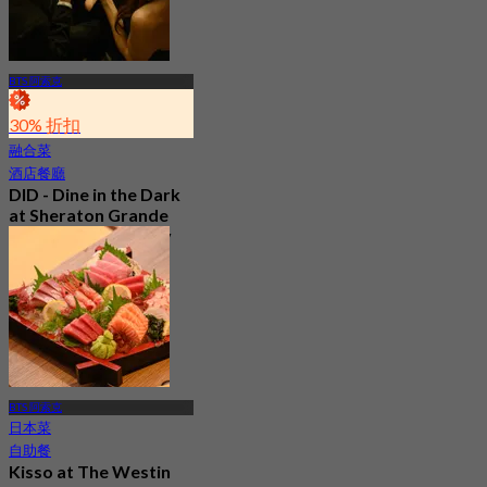
BTS 阿索克
30% 折扣
融合菜
酒店餐廳
DID - Dine in the Dark
at Sheraton Grande
Sukhumvit, a Luxury
Collection Hotel ,
Bangkok
5.0
328 已預訂
起
฿ 1,590
BTS 阿索克
日本菜
自助餐
Kisso at The Westin