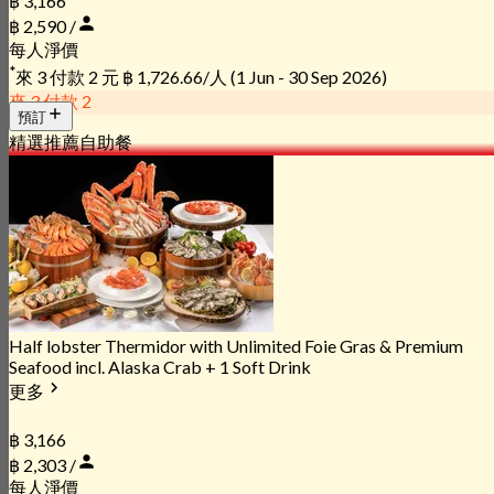
฿ 3,166
฿ 2,590 /
每人淨價
*
來 3 付款 2 元
฿ 1,726.66/人
(1 Jun - 30 Sep 2026)
來 3 付款 2
預訂
精選推薦
自助餐
Half lobster Thermidor with Unlimited Foie Gras & Premium
Seafood incl. Alaska Crab + 1 Soft Drink
更多
฿ 3,166
฿ 2,303 /
每人淨價