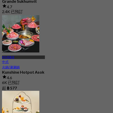
Grande Sukhumvit
4.7
2.4K 已預訂
起
฿ 883
BTS 阿索克
中式
火鍋/涮涮鍋
Kunshine Hotpot Asok
4.6
6K 已預訂
起
฿ 577