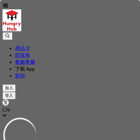
禮品卡
部落格
餐廳專屬
下載 App
幫助
加入
登入
CN