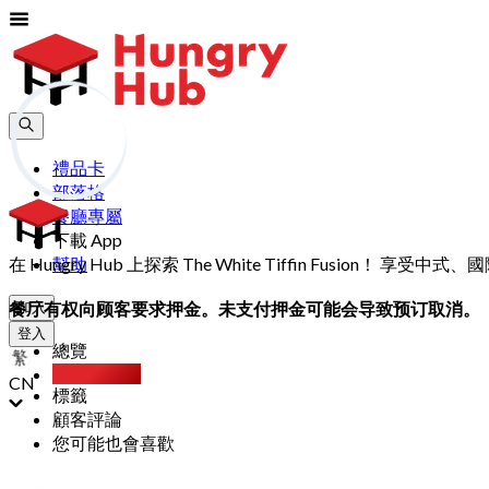
禮品卡
部落格
餐廳專屬
下載 App
在 Hungry Hub 上探索 The White Tiffin Fusion
幫助
餐厅有权向顾客要求押金。未支付押金可能会导致预订取消。
加入
登入
總覽
Party Pack
CN
標籤
顧客評論
您可能也會喜歡