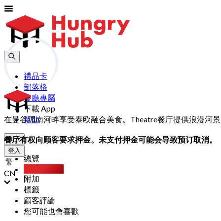
禮品卡
部落格
餐廳專屬
下載 App
在曼谷湄南河畔享受泰欧融合美食。Theatre餐厅提供浪漫河景用
幫助
餐厅有权向顾客要求押金。未支付押金可能会导致预订取消。
加入
登入
總覽
Party Pack
CN
附加
標籤
顧客評論
您可能也會喜歡