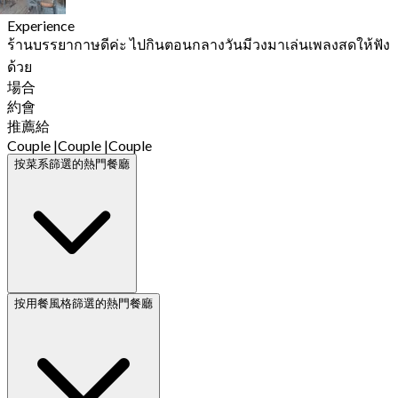
Experience
ร้านบรรยากาษดีค่ะ ไปกินตอนกลางวันมีวงมาเล่นเพลงสดให้ฟัง
ด้วย
場合
約會
推薦給
Couple
|
Couple
|
Couple
按菜系篩選的熱門餐廳
按用餐風格篩選的熱門餐廳