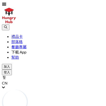
禮品卡
部落格
餐廳專屬
下載 App
幫助
加入
登入
CN