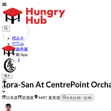
禮品卡
部落格
餐廳專屬
下載 App
幫助
加入
登入
Tora-San At CentrePoint Orch
CN
日本菜
居酒屋
MRT 索美塞
今天
11:00 - 22:00