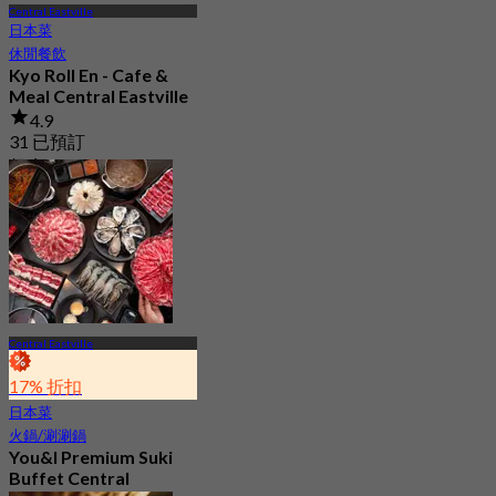
Central Eastville
日本菜
休閒餐飲
Kyo Roll En - Cafe &
Meal Central Eastville
4.9
31 已預訂
起
฿ 330
Central Eastville
17% 折扣
日本菜
火鍋/涮涮鍋
You&I Premium Suki
Buffet Central