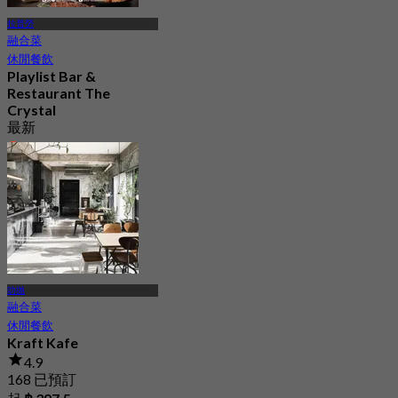
拉普勞
融合菜
休閒餐飲
Playlist Bar &
Restaurant The
Crystal
最新
4.9
起
฿ 496.66
叻抛
融合菜
休閒餐飲
Kraft Kafe
4.9
168 已預訂