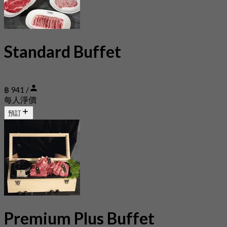
Standard Buffet
฿ 941 /
每人淨價
預訂
Premium Plus Buffet