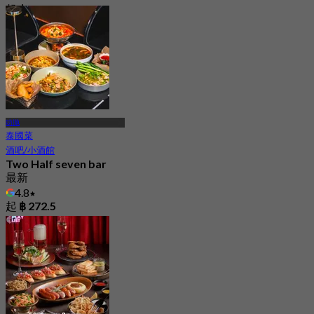
起
฿ 990
叻抛
泰國菜
酒吧/小酒館
Two Half seven bar
最新
4.8
起
฿ 272.5