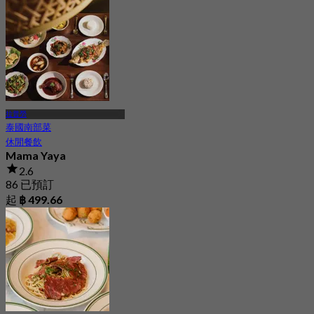
Eastville
4.7
2.5K 已預訂
起
฿ 498
拉普勞
泰國南部菜
休閒餐飲
Mama Yaya
2.6
86 已預訂
起
฿ 499.66