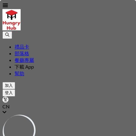
禮品卡
部落格
餐廳專屬
下載 App
幫助
加入
登入
CN