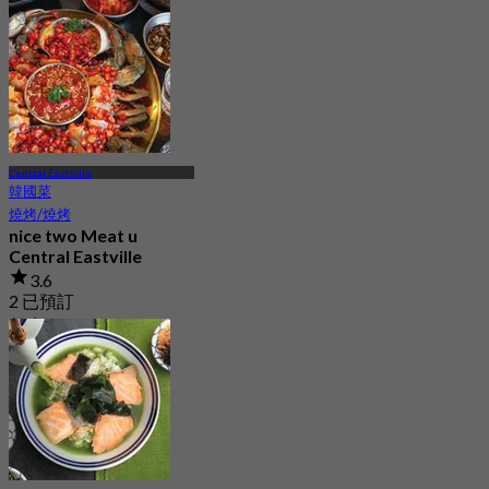
起
฿ 362.5
Central Eastville
韓國菜
燒烤/燒烤
nice two Meat u
Central Eastville
3.6
2 已預訂
起
฿ 845