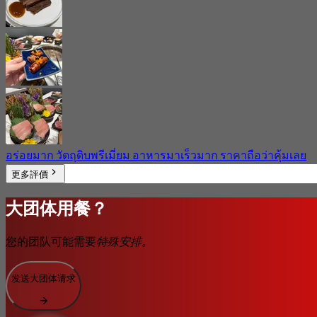
อร่อยมาก วัตถุดิบพรีเมี่ยม อาหารมาเร็วมาก ราคาถือว่าคุ้มเลย
更多評價
大团体用餐？
您的团队可能需要
特殊安排。
发送大团体请求