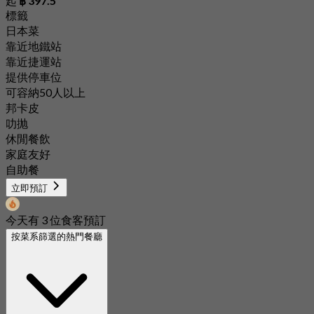
起
฿ 397.5
標籤
日本菜
靠近地鐵站
靠近捷運站
提供停車位
可容納50人以上
邦卡皮
叻抛
休閒餐飲
家庭友好
自助餐
立即預訂
今天有 3 位食客預訂
按菜系篩選的熱門餐廳