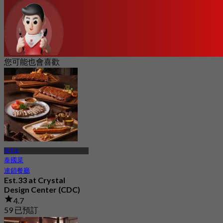
您可能也會喜歡
邦卡皮
泰國菜
連鎖餐廳
Est.33 at Crystal
Design Center (CDC)
4.7
59 已預訂
起
฿ 562.5