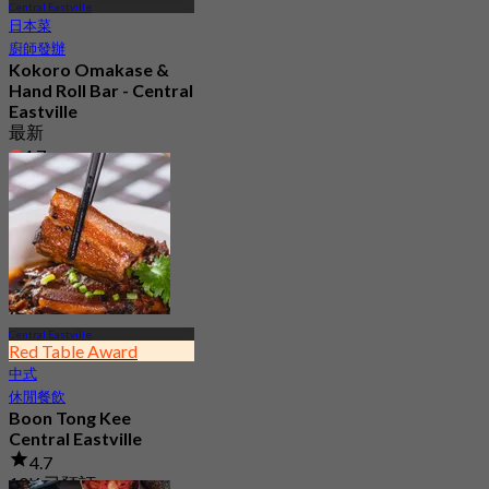
Central Eastville
日本菜
廚師發辦
Kokoro Omakase &
Hand Roll Bar - Central
Eastville
最新
4.7
起
฿ 1,290
Central Eastville
Red Table Award
中式
休閒餐飲
Boon Tong Kee
Central Eastville
4.7
10K 已預訂