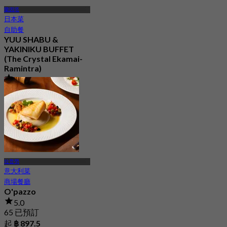
蘭因塔
日本菜
自助餐
YUU SHABU &
YAKINIKU BUFFET
(The Crystal Ekamai-
Ramintra)
5.0
316 已預訂
起
฿ 550
拉普勞
意大利菜
商場餐廳
O'pazzo
5.0
65 已預訂
起
฿ 897.5