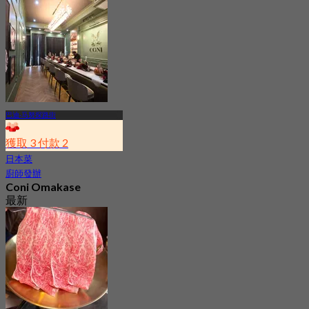
5.0
起
฿ 888
巴迪·马努探路街
獲取 3 付款 2
日本菜
廚師發辦
Coni Omakase
最新
5.0
起
฿ 2,732.66