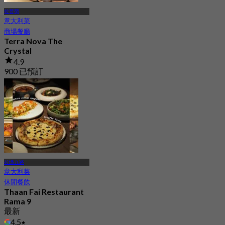
拉普勞
意大利菜
商場餐廳
Terra Nova The
Crystal
4.9
900 已預訂
起
฿ 425
拉瑪九路
意大利菜
休閒餐飲
Thaan Fai Restaurant
Rama 9
最新
4.5