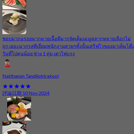
ชอบมากอร่อยมากมายเนื้อดีมากจัดเต็มเมนูหลากหลายเลือกไม่
ถุก เยอะมากรสดีเยี่ยมพนักงานสวยๆทั้งนั้นเสริฟไวของมาเต็มโต๊
วันที่ไปคนน้อย ช่วง 1 ทุ่ม เตาไฟแรง
Natthanon Tandiloktrakool
評論日期 10 Nov 2024