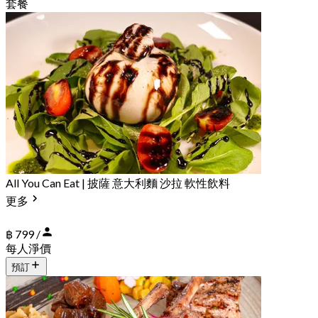
套餐
All You Can Eat | 披薩 意大利麵 沙拉 軟性飲料
更多
฿ 799 /
每人淨價
預訂