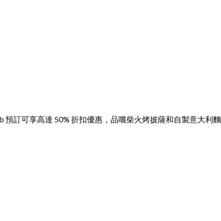
ngry Hub 預訂可享高達 50% 折扣優惠，品嚐柴火烤披薩和自製意大利