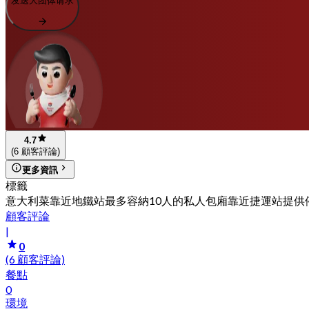
发送大团体请求
4.7
(6 顧客評論)
更多資訊
標籤
意大利菜
靠近地鐵站
最多容納10人的私人包廂
靠近捷運站
提供
顧客評論
|
0
(6 顧客評論)
餐點
0
環境