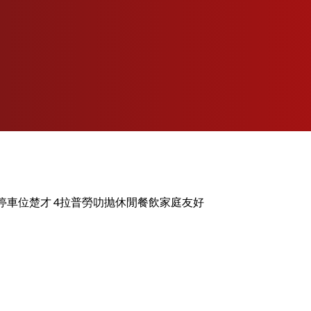
停車位
楚才 4
拉普勞
叻抛
休閒餐飲
家庭友好