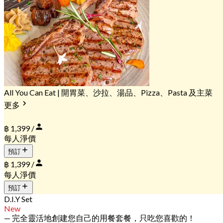
All You Can Eat | 開胃菜、沙拉、湯品、Pizza、Pasta 及主菜
更多
฿ 1,399 /
每人淨價
預訂
฿ 1,399 /
每人淨價
預訂
D.I.Y Set
New
— 完全靈活地創建您自己的用餐套餐，只吃您喜歡的！