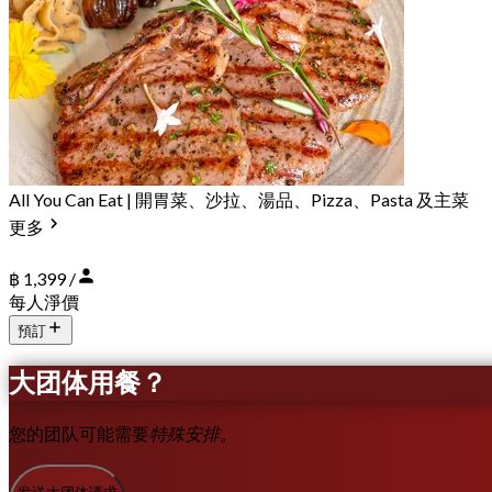
All You Can Eat | 開胃菜、沙拉、湯品、Pizza、Pasta 及主菜
更多
฿ 1,399 /
每人淨價
預訂
大团体用餐？
您的团队可能需要
特殊安排。