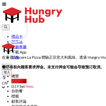
禮品卡
部落格
餐廳專屬
下載 App
在曼谷 Vincere La Pizza 體驗正宗意大利風味。透過 Hu
幫助
餐厅有权向顾客要求押金。未支付押金可能会导致预订取消。
加入
登入
總覽
精選推薦
CN
D.I.Y Set
New
自助餐
標籤
顧客評論