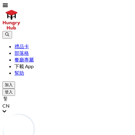
禮品卡
部落格
餐廳專屬
下載 App
幫助
加入
登入
CN