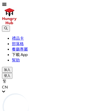
禮品卡
部落格
餐廳專屬
下載 App
幫助
加入
登入
CN