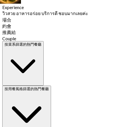
Experience
วิวสวย อาหารอร่อย บริการดี ชอบมากเลยค่ะ
場合
約會
推薦給
Couple
按菜系篩選的熱門餐廳
按用餐風格篩選的熱門餐廳