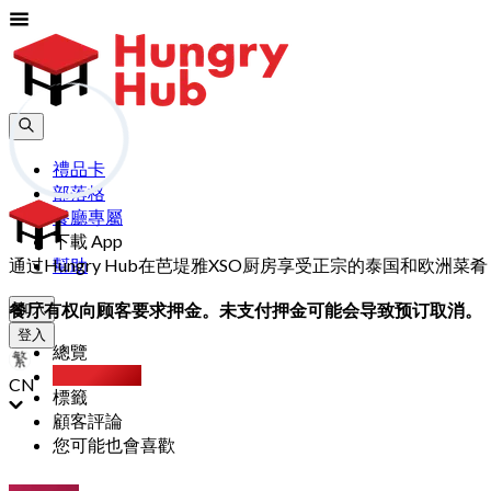
禮品卡
部落格
餐廳專屬
下載 App
通过Hungry Hub在芭堤雅XSO厨房享受正宗的泰国和欧洲
幫助
餐厅有权向顾客要求押金。未支付押金可能会导致预订取消。
加入
登入
總覽
Party Pack
CN
標籤
顧客評論
您可能也會喜歡