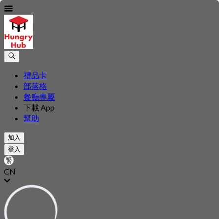
禮品卡
部落格
餐廳專屬
下載 App
幫助
加入
登入
CN