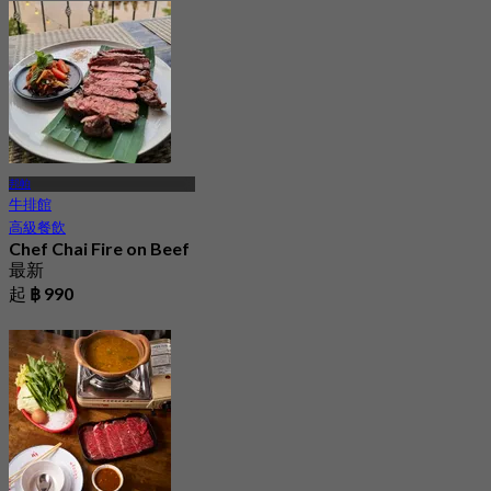
起
฿ 315
邦帕
牛排館
高級餐飲
Chef Chai Fire on Beef
最新
起
฿ 990