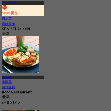
MRT 詩琳通站
50% 折扣
日本菜
廚師發辦
SEN.SEI Kaiseki
最新
4.9
起
฿ 2,295
曼谷諾伊
泰國菜
濱水餐廳
IMM Restaurant
最新
起
฿ 517.5