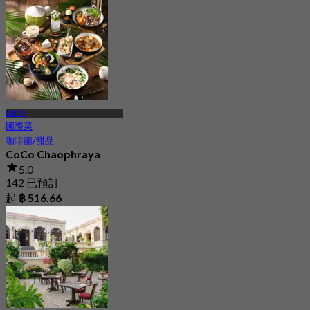
帕那空
國際菜
咖啡廳/甜品
CoCo Chaophraya
5.0
142 已預訂
起
฿ 516.66