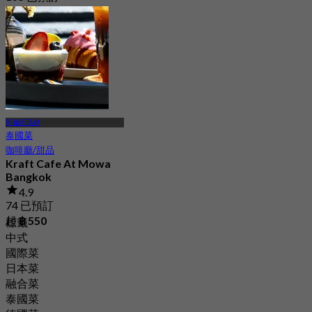
起
฿ 324.75
阿倫阿瑪林
泰國菜
咖啡廳/甜品
Kraft Cafe At Mowa
Bangkok
4.9
74 已預訂
起
฿ 550
標籤
中式
國際菜
日本菜
融合菜
泰國菜