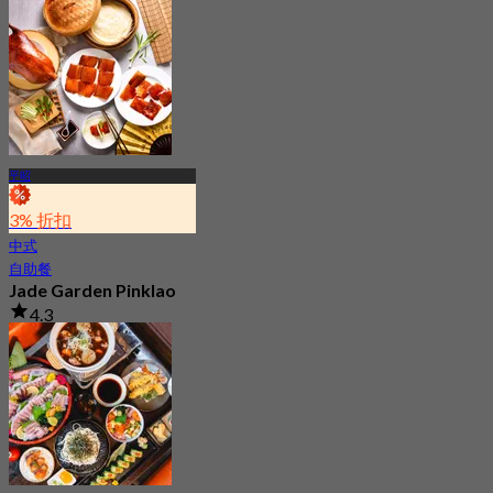
平昭
3% 折扣
中式
自助餐
Jade Garden Pinklao
4.3
328 已預訂
起
฿ 639