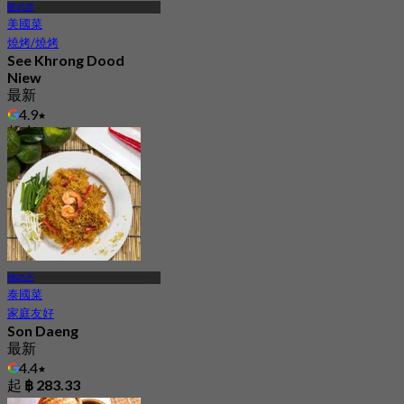
暖武里
美國菜
燒烤/燒烤
See Khrong Dood
Niew
最新
4.9
起
฿ 890
他叻丕
泰國菜
家庭友好
Son Daeng
最新
4.4
起
฿ 283.33