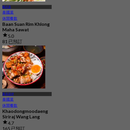
暖武里
泰國菜
休閒餐飲
Baan Suan Rim Khlong
Maha Sawat
5.0
81 已預訂
起
฿ 399.5
曼谷諾伊
泰國菜
休閒餐飲
Khaodongmoodaeng
Siriraj Wang Lang
4.7
165 已預訂