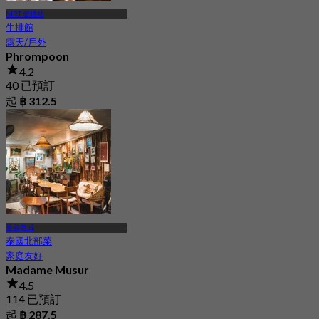
MRT 發猜站
牛排館
露天/戶外
Phrompoon
4.2
40 已預訂
起
฿ 312.5
曼谷老城
泰國北部菜
家庭友好
Madame Musur
4.5
114 已預訂
起
฿ 287.5