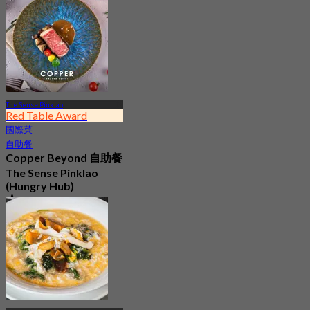
The Sense Pinklao
Red Table Award
國際菜
自助餐
Copper Beyond 自助餐
The Sense Pinklao
(Hungry Hub)
4.8
237.3K 已預訂
起
฿ 399