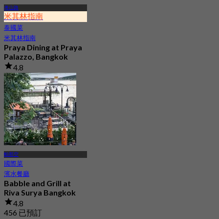
考山路
米其林指南
泰國菜
米其林指南
Praya Dining at Praya
Palazzo, Bangkok
4.8
1.1K 已預訂
起
฿ 440
帕那空
國際菜
濱水餐廳
Babble and Grill at
Riva Surya Bangkok
4.8
456 已預訂