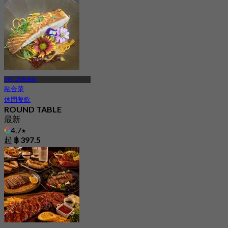
MRT 詩琳通站
融合菜
休閒餐飲
ROUND TABLE
最新
4.7
起
฿ 397.5