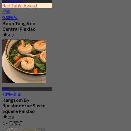
Central Pinklao
Red Table Award
中式
休閒餐飲
Boon Tong Kee
Central Pinklao
4.7
27.4K 已預訂
起
฿ 362.5
平昭
泰國南部菜
Kangsom By
Ruekhoodrae Susco
Square Pinklao
3.4
17 已預訂
起
฿ 330