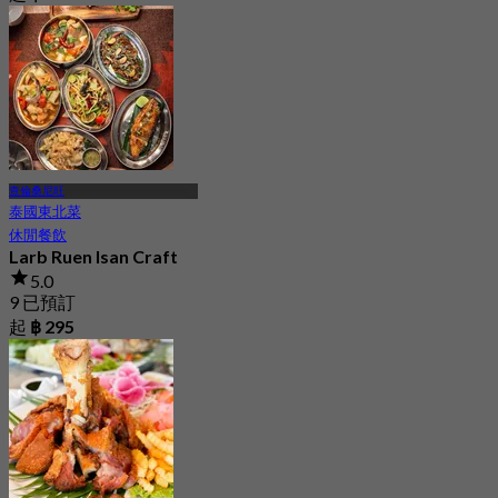
查倫桑尼旺
泰國東北菜
休閒餐飲
Larb Ruen Isan Craft
5.0
9 已預訂
起
฿ 295