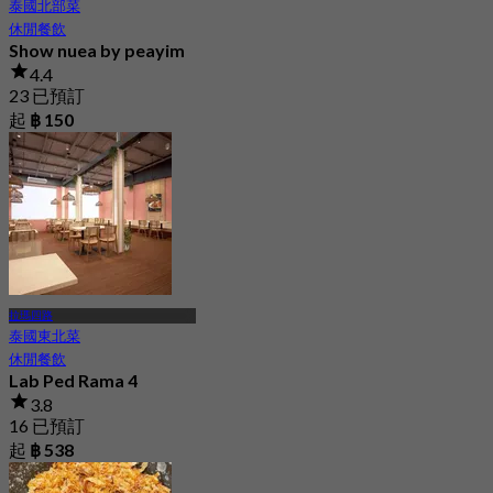
泰國北部菜
休閒餐飲
Show nuea by peayim
4.4
23 已預訂
起
฿ 150
拉瑪四路
泰國東北菜
休閒餐飲
Lab Ped Rama 4
3.8
16 已預訂
起
฿ 538