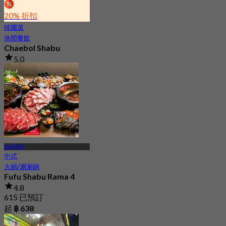
20% 折扣
韓國菜
休閒餐飲
Chaebol Shabu
5.0
93 已預訂
起
฿ 235
拉瑪四路
中式
火鍋/涮涮鍋
Fufu Shabu Rama 4
4.8
615 已預訂
起
฿ 638