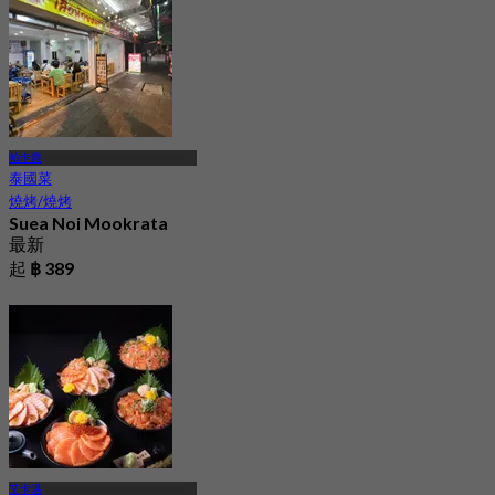
帕卡農
泰國菜
燒烤/燒烤
Suea Noi Mookrata
最新
起
฿ 389
艾卡邁