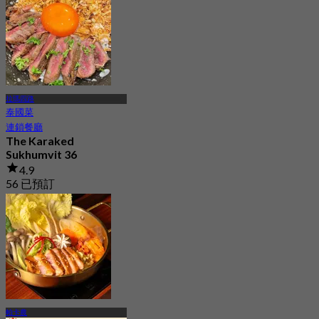
拉瑪四路
泰國菜
連鎖餐廳
The Karaked
Sukhumvit 36
4.9
56 已預訂
起
฿ 298
帕卡農