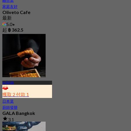
融合菜
家庭友好
Oliveto Cafe
最新
5.0
起
฿ 362.5
拉瑪四路
獲取 2 付款 1
日本菜
廚師發辦
GALA Bangkok
3.1
416 已預訂