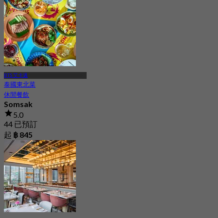
BTS 艾卡邁
泰國東北菜
休閒餐飲
Somsak
5.0
44 已預訂
起
฿ 845