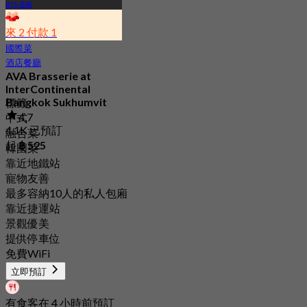
BTS 通羅
來 2 付款 1
國際菜
酒店餐廳
AVA Brasserie at
InterContinental
Bangkok Sukhumvit
標籤
4.7
中式
4.1K 已預訂
融合菜
起
฿ 525
韓國菜
靠近地鐵站
寵物友善
最多容納10人的私人包廂
靠近捷運站
景觀優美
提供停車位
免費WiFi
立即預訂
有食客在 4 小時前預訂