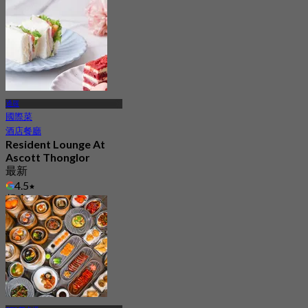
通羅
國際菜
酒店餐廳
Resident Lounge At
Ascott Thonglor
最新
4.5
起
฿ 475