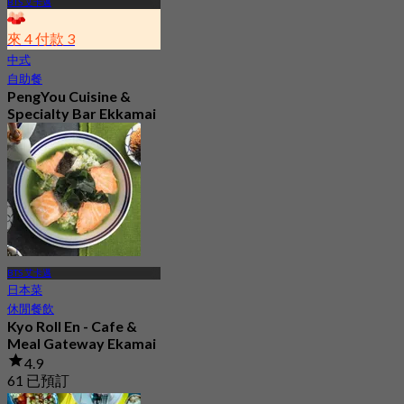
BTS 艾卡邁
來 4 付款 3
中式
自助餐
PengYou Cuisine &
Specialty Bar Ekkamai
4.7
2.5K 已預訂
起
฿ 294.25
BTS 艾卡邁
日本菜
休閒餐飲
Kyo Roll En - Cafe &
Meal Gateway Ekamai
4.9
61 已預訂
起
฿ 330