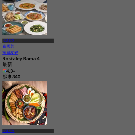
起
฿ 1,595
拉瑪四路
泰國菜
家庭友好
Rostaley Rama 4
最新
4.3
起
฿ 340
拉瑪四路