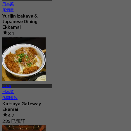
日本菜
居酒屋
Yurijin Izakaya &
Japanese Dining
Ekkamai
3.4
21 已預訂
起
฿ 530
艾卡邁
日本菜
休閒餐飲
Katsuya Gateway
Ekamai
4.7
236 已預訂
起
฿ 237.5