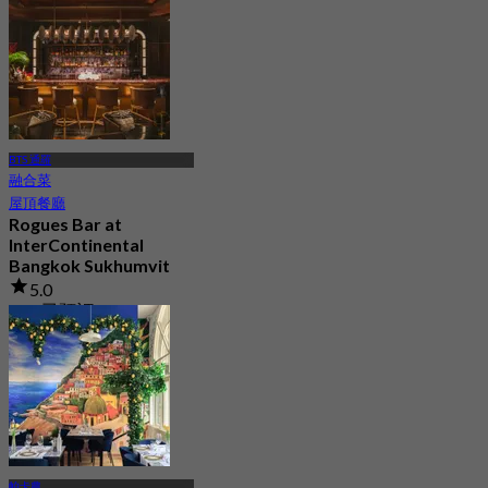
BTS 通羅
融合菜
屋頂餐廳
Rogues Bar at
InterContinental
Bangkok Sukhumvit
5.0
289 已預訂
起
฿ 395
帕卡農