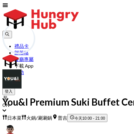
禮品卡
部落格
餐廳專屬
下載 App
幫助
加入
登入
You&I Premium Suki Buffet Cen
CN
日本菜
火鍋/涮涮鍋
普吉
今天
10:00 - 21:00