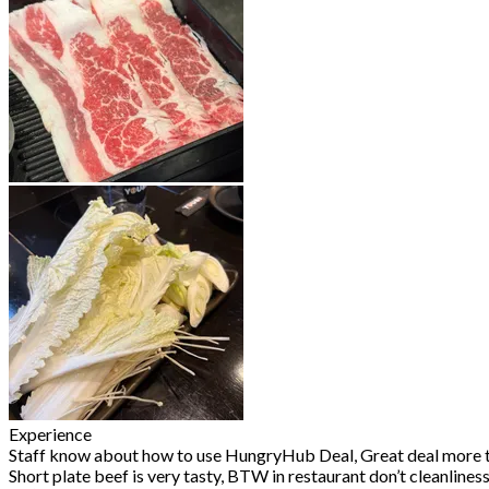
Experience
Staff know about how to use HungryHub Deal, Great deal more t
Short plate beef is very tasty, BTW in restaurant don’t cleanliness 