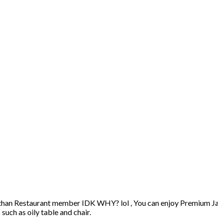
han Restaurant member IDK WHY? lol , You can enjoy Premium Japa
such as oily table and chair.