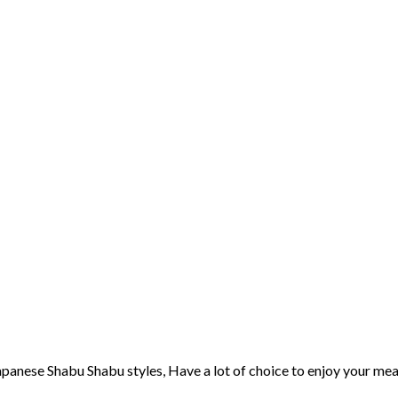
nese Shabu Shabu styles, Have a lot of choice to enjoy your mea