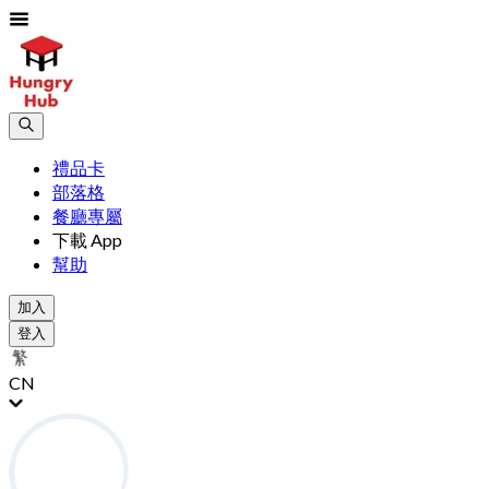
禮品卡
部落格
餐廳專屬
下載 App
幫助
加入
登入
CN