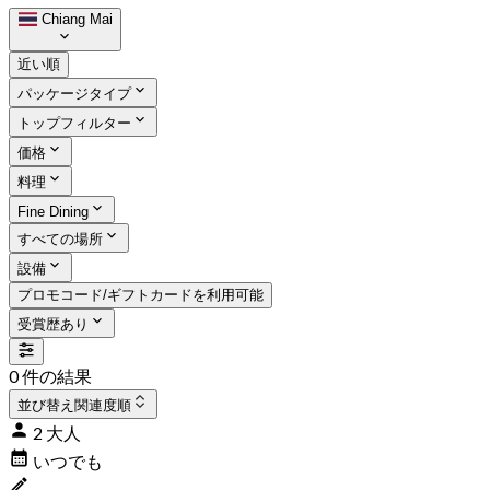
Chiang Mai
近い順
パッケージタイプ
トップフィルター
価格
料理
Fine Dining
すべての場所
設備
プロモコード/ギフトカードを利用可能
受賞歴あり
0 件の結果
並び替え
関連度順
2 大人
いつでも