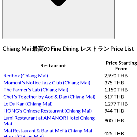
Chiang Mai 最高の Fine Dining レストラン Price List
Price Starting
Restaurant
From
Redbox (Chiang Mai)
2,970 THB
Moment's Notice Jazz Club (Chiang Mai)
375 THB
The Farmer's Lab (Chiang Mai)
1,150 THB
Chef's Together by Aod & Dan (Chiang Mai)
517 THB
Le Du Kan (Chiang Mai)
1,277 THB
HONG's Chinese Restaurant (Chiang Mai)
944 THB
Lumi Restaurant at AMANOR Hotel Chiang
900 THB
Mai
Mai Restaurant & Bar at Meliá Chiang Mai
425 THB
Hotel (Chiang Mai)