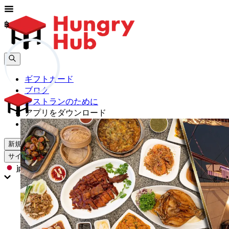
฿
฿
ギフトカード
ブログ
レストランのために
アプリをダウンロード
助けて
新規登録
サインイン
jp