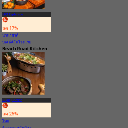
MRT Esplanade
ลด 17%
นานาชาติ
บุฟเฟ่ต์ในโรงแรม
Beach Road Kitchen
at JW Marriott
Singapore South
Beach
5.0
255 การจอง
จาก
S$ 78
Bugis Junction
ลด 26%
ไทย
ร้านอาหารในห้าง