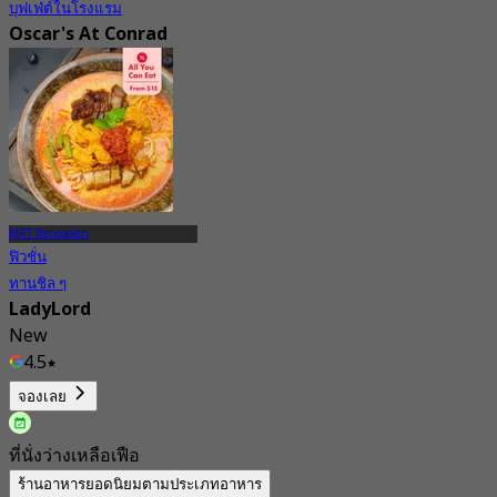
บุฟเฟ่ต์ในโรงแรม
Oscar's At Conrad
Singapore Marina
Bay
4.5
3.2K การจอง
จาก
S$ 54.35
MRT Bencoolen
ฟิวชั่น
ทานชิล ๆ
LadyLord
New
4.5
จาก
S$ 15
จองเลย
ที่นั่งว่างเหลือเฟือ
ร้านอาหารยอดนิยมตามประเภทอาหาร