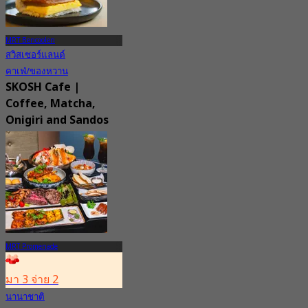
MRT Bencoolen
สวิสเซอร์แลนด์
คาเฟ่/ของหวาน
SKOSH Cafe |
Coffee, Matcha,
Onigiri and Sandos
New
4.5
จาก
S$ 22.5
MRT Promenade
มา 3 จ่าย 2
นานาชาติ