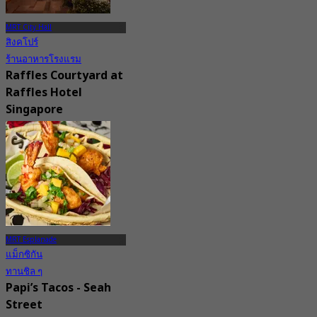
MRT City Hall
สิงคโปร์
ร้านอาหารโรงแรม
Raffles Courtyard at
Raffles Hotel
Singapore
New
4.1
จาก
S$ 30
MRT Esplanade
แม็กซิกัน
ทานชิล ๆ
Papi’s Tacos - Seah
Street