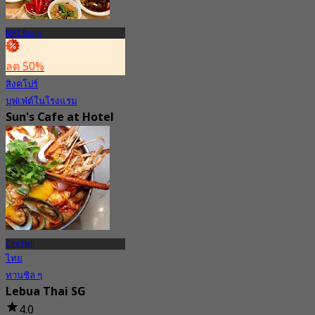
MRT Bugis
ลด 50%
สิงคโปร์
บุฟเฟ่ต์ในโรงแรม
Sun's Cafe at Hotel
Grand Pacific
Singapore
New
จาก
S$ 26.98
City Hall
ไทย
ทานชิล ๆ
Lebua Thai SG
4.0