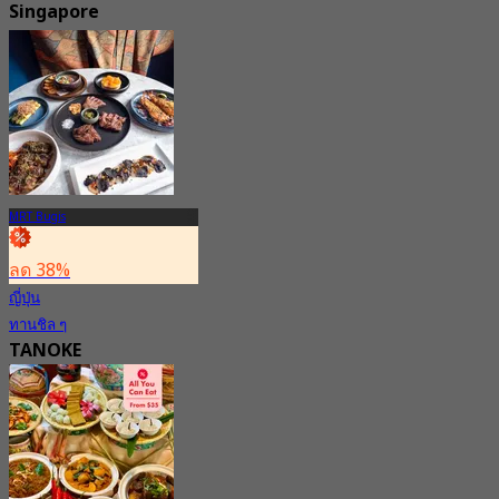
Singapore
New
จาก
S$ 118
MRT Bugis
ลด 38%
ญี่ปุ่น
ทานชิล ๆ
TANOKE
New
4.7
จาก
S$ 45.56