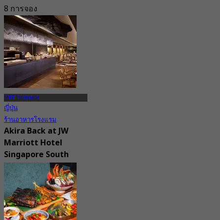
8 การจอง
จาก
S$ 29.5
MRT Esplanade
ญี่ปุ่น
ร้านอาหารโรงแรม
Akira Back at JW
Marriott Hotel
Singapore South
Beach
New
4.4
จาก
S$ 94