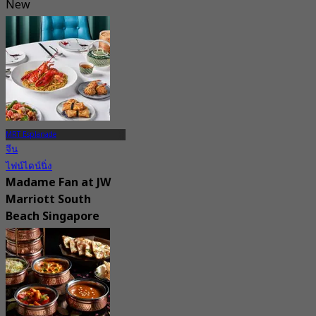
New
4.4
จาก
S$ 25
MRT Esplanade
จีน
ไฟน์ไดน์นิ่ง
Madame Fan at JW
Marriott South
Beach Singapore
New
4.2
จาก
S$ 94