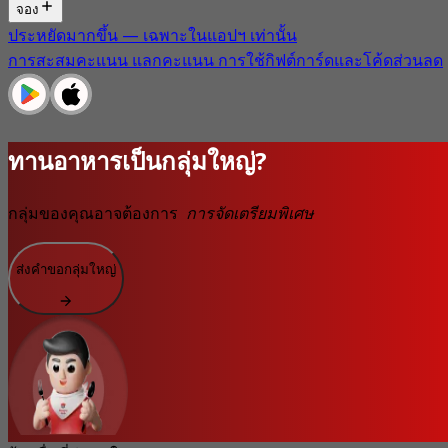
จอง
ประหยัดมากขึ้น — เฉพาะในแอปฯ เท่านั้น
การสะสมคะแนน แลกคะแนน การใช้กิฟต์การ์ดและโค้ดส่วนลด
ทานอาหารเป็นกลุ่มใหญ่?
กลุ่มของคุณอาจต้องการ
การจัดเตรียมพิเศษ
ส่งคำขอกลุ่มใหญ่