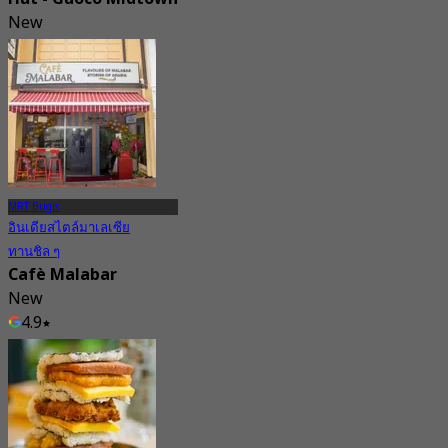
New
4.7
จาก
S$ 31.25
MRT Bugis
อินเดียสไตล์มาเลเซีย
ทานชิล ๆ
Cafè Malabar
New
4.9
จาก
S$ 18.75