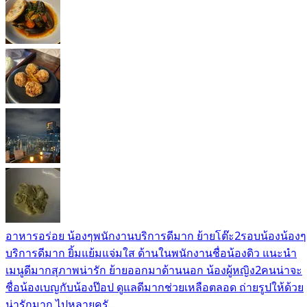
อาหารอร่อย น้องๆพนักงานบริการดีมาก ย้ายโต๊ะ2รอบน้องน้องๆ
บริการดีมาก ยิ้มแย้มแจ่มใส ด้านในพนักงานชื่อน้องดิว แนะนำ
เมนูดีมากสุภาพน่ารัก ย้ายออกมาด้านนอก น้องผู้หญิง2คนน่าจะ
ชื่อน้องเบญกับน้องป๊อป ดูแลดีมากช่วยเหลือตลอด ถ่ายรูปให้ด้วย
น่ารักมาก ไปหลายครั ...