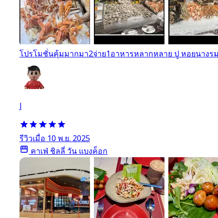
โปรโมชั่นคุ้มมากมา2จ่าย1​ อาหารหลากหลาย​ ปู​ หอยนางรม​
J
รีวิวเมื่อ 10 พ.ย. 2025
คาเฟ่ ชิลลี่ วัน แบงค็อก