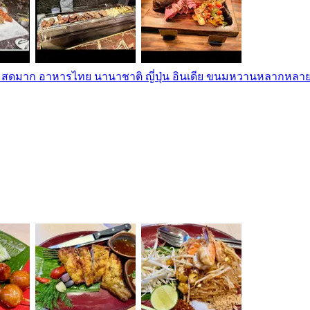
สดมาก อาหารไทย​ นานาชาติ​ ญี่ปุ่น​ อินเดีย ขนมหวานหลากหลาย​: