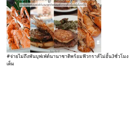
#จ่ายไม่ถึงพันบุฟเฟ่ต์นานาชาติพร้อมฟัวกราส์ไม่อั้น3ชั่วโมง
เต็ม