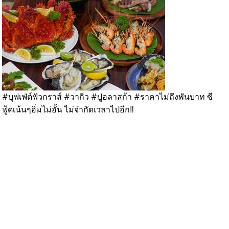
#บุฟเฟ่ต์ฟัวกราส์ #วากิว #ปูอลาสก้า #ราคาไม่ถึงพันบาท ซี
😍
ฟู้ดเน้นๆอิ่มไม่อั้น ไม่จำกัดเวลาไปอีก‼️
อ