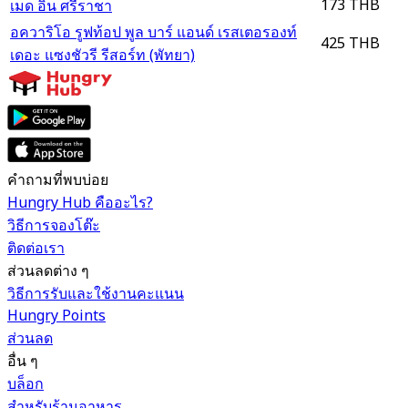
173 THB
เมด อิน ศรีราชา
อควาริโอ รูฟท้อป พูล บาร์ แอนด์ เรสเตอรองท์
425 THB
เดอะ แซงชัวรี รีสอร์ท (พัทยา)
คำถามที่พบบ่อย
Hungry Hub คืออะไร?
วิธีการจองโต๊ะ
ติดต่อเรา
ส่วนลดต่าง ๆ
วิธีการรับและใช้งานคะแนน
Hungry Points
ส่วนลด
อื่น ๆ
บล็อก
สำหรับร้านอาหาร