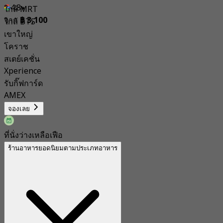
4.8
ใกล้ MRT
จาก
฿ 3,100
ใกล้ BTS
เขาใหญ่
โคราช
สเตย์เคชั่น
Xperience
รับกิ๊ฟการ์ด
AMEX
จองเลย
ที่นั่งว่างเหลือเฟือ
ร้านอาหารยอดนิยมตามประเภทอาหาร