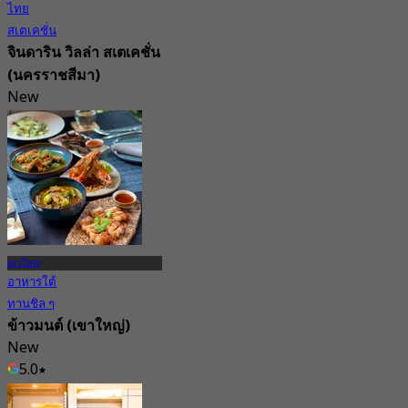
ไทย
สเตเคชั่น
จินดาริน วิลล่า สเตเคชั่น
(นครราชสีมา)
New
จาก
฿ 822.5
เขาใหญ่
อาหารใต้
ทานชิล ๆ
ข้าวมนต์ (เขาใหญ่)
New
5.0
จาก
฿ 575