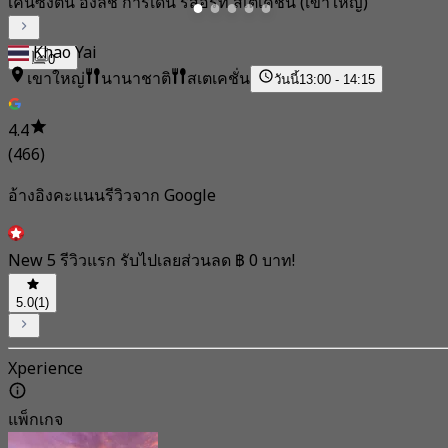
เคนซิงตัน อิงลิช การ์เดน รีสอร์ท สเตเคชั่น (เขาใหญ่)
Khao Yai
0
เขาใหญ่
นานาชาติ
สเตเคชั่น
วันนี้
13:00 - 14:15
4.4
(466)
อ้างอิงคะแนนรีวิวจาก Google
New 5 รีวิวแรก รับไปเลยส่วนลด ฿ 0 บาท!
5.0
(1)
Xperience
แพ็กเกจ