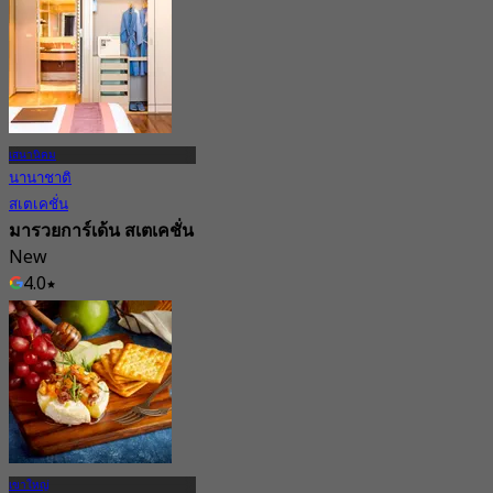
เสนานิคม
นานาชาติ
สเตเคชั่น
มารวยการ์เด้น สเตเคชั่น
New
4.0
จาก
฿ 1,745
เขาใหญ่