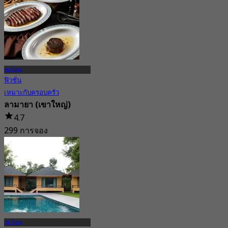
เขาใหญ่
ฟิวชั่น
เหมาะกับครอบครัว
ลามายา (เขาใหญ่)
4.7
299 การจอง
จาก
฿ 562.5
เขาใหญ่