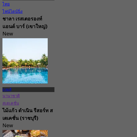
ไทย
ไฟน์ไดน์นิ่ง
ชาลา เรสเตอรองท์
แอนด์ บาร์ (เขาใหญ่)
New
4.9
จาก
฿ 875
ราชบุรี
นานาชาติ
สเตเคชั่น
ไม้แก้ว ดำเนิน รีสอร์ท ส
เตเคชั่น (ราชบุรี)
New
4.3