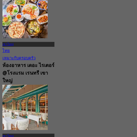
จาก
฿ 1,950
เขาใหญ่
ไทย
เหมาะกับครอบครัว
ห้องอาหาร เดอะ ไรเตอร์
@โรงแรม เรนทรี เขา
ใหญ่
New
จาก
฿ 300
เขาใหญ่