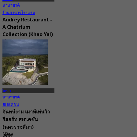
นานาชาติ
ร้านอาหารโรงแรม
Audrey Restaurant -
A Chatrium
Collection (Khao Yai)
4.9
118 การจอง
จาก
฿ 396.66
โคราช
นานาชาติ
สเตเคชั่น
จันทน์งาม เมาท์เท่นวิว
รีสอร์ท สเตเคชั่น
(นครราชสีมา)
New
แท็ก