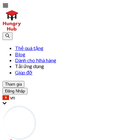
Thẻ quà tặng
Blog
Dành cho Nhà hàng
Tải ứng dụng
Giúp đỡ
Tham gia
Đăng Nhập
vn