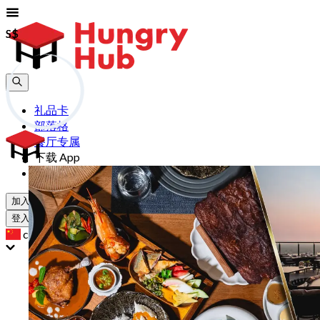
S$
S$
礼品卡
部落格
餐厅专属
下载 App
帮助
加入
登入
cn