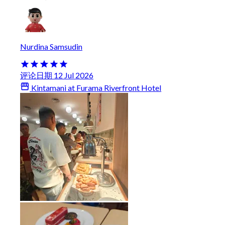
Nurdina Samsudin
评论日期 12 Jul 2026
Kintamani at Furama Riverfront Hotel