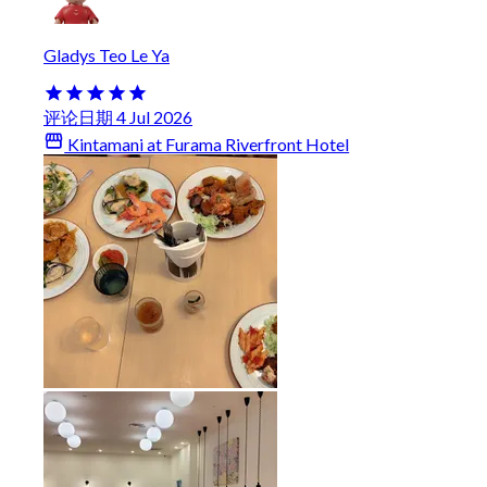
Gladys Teo Le Ya
评论日期 4 Jul 2026
Kintamani at Furama Riverfront Hotel