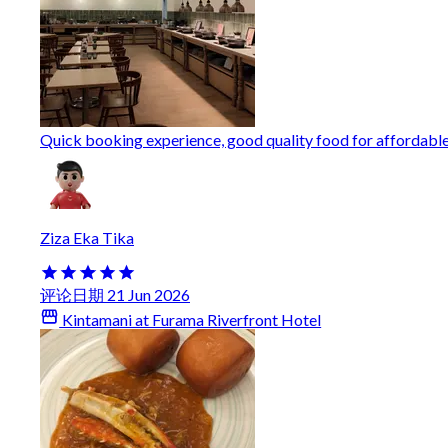
Quick booking experience, good quality food for affordable
Ziza Eka Tika
评论日期 21 Jun 2026
Kintamani at Furama Riverfront Hotel