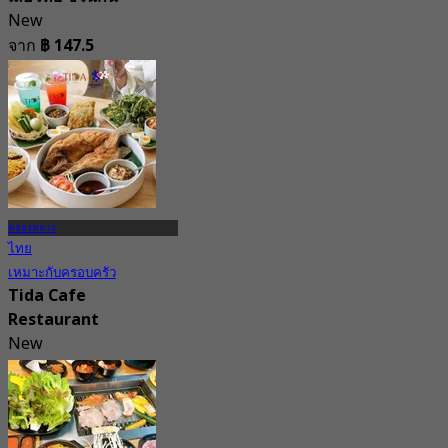
New
จาก
฿ 147.5
คลองหลวง
ไทย
เหมาะกับครอบครัว
Tida Cafe
Restaurant
New
4.8
จาก
฿ 237.5