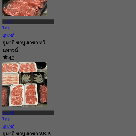
คลอง 1
ไทย
บุฟเฟ่ต์
อูมาอิ ชาบู สาขา ทวิ
นทาวน์
4.3
23 การจอง
จาก
฿ 299
ปทุมธานี
ไทย
บุฟเฟ่ต์
อูมาอิ ชาบู สาขา V.K.P.