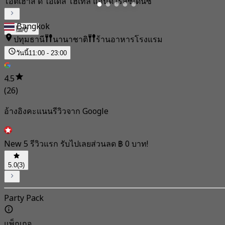
โอ็ตเฮ้าส์ ดิ ไอเดิล โฮเท็ล แอนด์ เรสซิเดนซ์
Bangkok
0
ปทุมธานี
นานาชาติ
ร้านอาหารโรงแรม
วันนี้
11:00 - 23:00
4.5
(26)
อ้างอิงคะแนนรีวิวจาก Google
New 5 รีวิวแรก รับไปเลยส่วนลด ฿ 0 บาท!
5.0
(3)
Party Pack
แพ็กเกจ