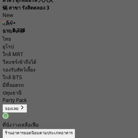
ลิ่วลิ่ว สุกี้หม้อไฟ 六六火
锅 สาขา รังสิตคลอง 3
New
5.0
แท็ก
จาก
฿ 338
นานาชาติ
ไทย
ยุโรป
ใกล้ MRT
วีลแชร์เข้าถึงได้
รองรับสัตว์เลี้ยง
ใกล้ BTS
มีที่จอดรถ
ปทุมธานี
Party Pack
จองเลย
ที่นั่งว่างเหลือเฟือ
ร้านอาหารยอดนิยมตามประเภทอาหาร