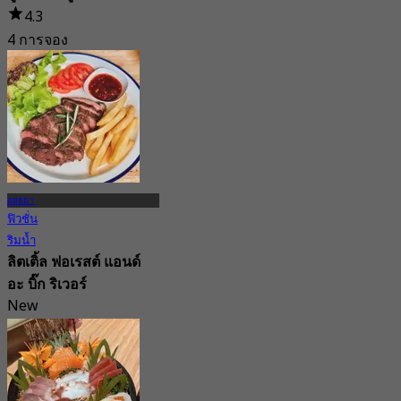
4.3
4 การจอง
จาก
฿ 299
อยุธยา
ฟิวชั่น
ริมน้ำ
ลิตเติ้ล ฟอเรสต์ แอนด์
อะ บิ๊ก ริเวอร์
New
3.9
จาก
฿ 437.5