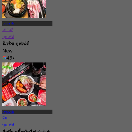
ปทุมธานี
เกาหลี
บุฟเฟ่ต์
นิวริช บุฟเฟ่ต์
New
4.9
จาก
฿ 390
ปทุมธานี
จีน
บุฟเฟ่ต์