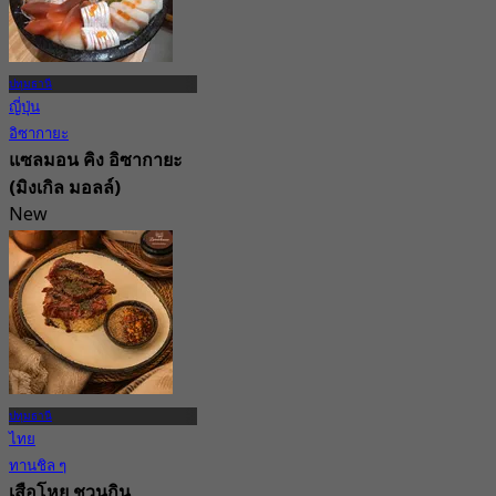
ปทุมธานี
ญี่ปุ่น
อิซากายะ
แซลมอน คิง อิซากายะ
(มิงเกิล มอลล์)
New
4.3
จาก
฿ 250
ปทุมธานี
ไทย
ทานชิล ๆ
เสือโหย ชวนกิน